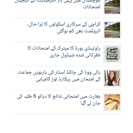
بلوچستان میں پہلی بار انٹرمیڈیٹ کے ڈیجیٹل
امتحانات
کراچی کے سرکاری اسکولوں کا بُرا حال،
انرولمنٹ بھی کم ہوگئی
راولپنڈی بورڈ کا میٹرک کے امتحانات کا
نظرِثانی شدہ شیڈول جاری
بالی ووڈ کی چائلڈ اسٹار کی بارہویں جماعت
کے امتحان میں ریکارڈ توڑ کامیابی
بھارت میں امتحانی نتائج کا دبائو 6 طلبہ کی
جان لے گیا