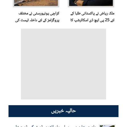
ملک ریاض نے پاکستانی طلبا کے
کراچی یونیورسٹی نے مختلف
لئے 25 پی ایچ ڈی اسکالرشپ کا
پروگرامز کے لئے داخلہ ٹیسٹ کی
اعلان کردیا
ضرورت ختم کردی
حالیہ خبریں