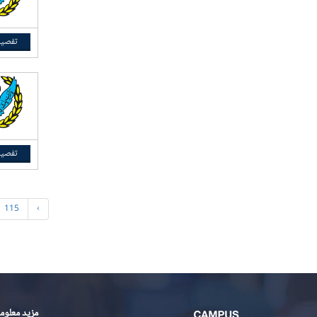
تفصیل
تفصیل
115
›
مزید معلوم