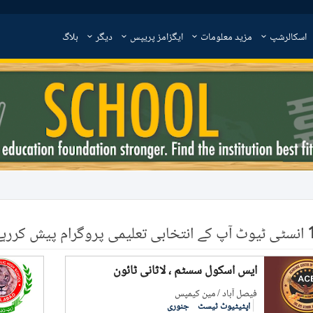
اسکالرشپ
مزید معلومات
ایگزامز پریپس
دیگر
بلاگ
انسٹی ٹیوٹ آپ کے انتخابی تعلیمی پروگرام پیش کررہے
ایس اسکول سسٹم ، لاثانی ٹائون
فيصل آباد / مین کیمپس
اپٹیٹیوٹ ٹیسٹ
جنوری