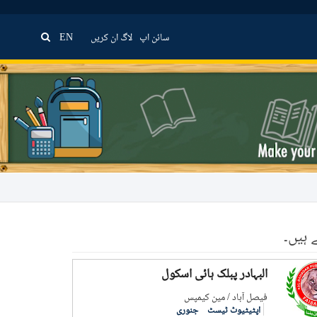
سائن اپ
لاگ ان کریں
EN
 ہیں۔
البہادر پبلک ہائی اسکول
فيصل آباد / مین کیمپس
اپٹیٹیوٹ ٹیسٹ
جنوری