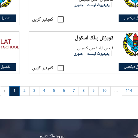
اپٹیٹیوٹ ٹیسٹ
جنوری
 دیکھیں
تفصیل 
کمپئیر کریں
ڈویژنل پبلک اسکول
فيصل آباد / مین کیمپس
اپٹیٹیوٹ ٹیسٹ
جنوری
 دیکھیں
تفصیل 
کمپئیر کریں
‹
1
...
2
3
4
5
6
7
8
9
10
114
ات
بیرون ملک تعلیم