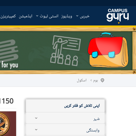
خبریں
ویڈیوز
انسٹی ٹیوٹ
ایڈمیشن
کمپیئریزن
ہوم
اسکول
1150
اپنی تلاش کو فلٹر کریں
شہر
وابستگی