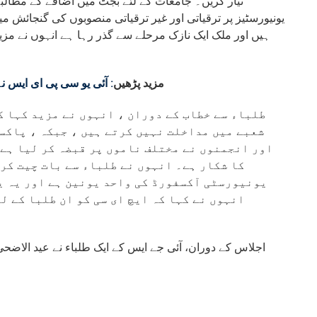
تیار کریں۔ جامعات کے لئے بجٹ میں اضافے کے مطالب
مزید پڑھیں
آئی یو سی پی ای ایس نے 
طلباء سے خطاب کے دوران ، انہوں نے مزید کہا ک
شعبے میں مداخلت نہیں کرتے ہیں ، جبکہ ، پاکس
اور انجمنوں نے مختلف ناموں پر قبضہ کر لیا ہے۔
کا شکار ہے۔ انہوں نے طلباء سے بات چیت کرت
یونیورسٹی آکسفورڈ کی واحد یونین ہے اور یہ  ،
انہوں نے کہا کہ ایچ ای سی کو ان طلبا کے ل
اجلاس کے دوران، آئی جے ایس کے ایک طلباء نے عید الاضحی 