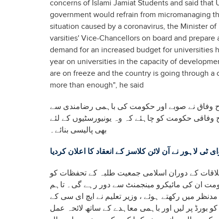
concerns of Islami Jamiat Students and said that Un
government would refrain from micromanaging t
situation caused by a coronavirus, the Minister of
varsities' Vice-Chancellors on board and prepare
demand for an increased budget for universities h
year on universities in the capacity of developm
are on freeze and the country is going through a cr
more than enough", he said
ح وفاق نے صوبے اور حکومت کی باہمی رضامندی سے
 وفاقی حکومت کو چاہئے کہ وہ یونیورسٹیوں کے لئے
بھی پالیسی بنائے۔
ی ٹی لاہور نے آن لائن کلاسز کے انعقاد کا اعلان کردیا
ملاقات کے دوران اسلامی جمعیت طلبہ کے تحفظات کو
 حکومت ان کی مائیکرو مینجمنٹ سے دور رہے گی۔ تاہم
ظر میں رکھتے ہوئے ، وزیر تعلیم نے ایچ ای سی کے
و بورڈ پر لیں اور باہمی معاہدے کے ساتھ لائحہ عمل