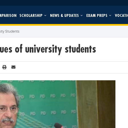
MPARISON
SCHOLARSHIP
NEWS & UPDATES
EXAM PREPS
VOCATI
ity Students
ues of university students