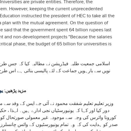
iversities are private entities. Therefore, the
hem. However, keeping the current unprecedented
 Education instructed the president of HEC to take all the
 a plan with the mutual agreement. On the question of
e said that the government spent 64 billion rupees last
ent and non-development projects "Because the salaries
itical phase, the budget of 65 billion for universities is
اسلامی جمعیت طلبہ فیڈریشن نے مطالبہ کیا کہ جس طر
نویں سے بارہویں جماعت کے لئے پالیسی بنائی ہے اس طرح
مزید پڑھیں:
یوا
وزیر تعلیم تعلیم شفقت محمود نے آئی جے ایس کے وفد سے 
دور کیا اور کہا کہ یونیورسٹیاں نجی ادارے ہیں۔ لہذا ،
کورونا وائرس کی وجہ سے موجودہ غیر معمولی صورتحال کو مدن
صدر کو ہدایت کی کہ وہ تمام یونیورسٹیوں کے وائس چانسلرز ک