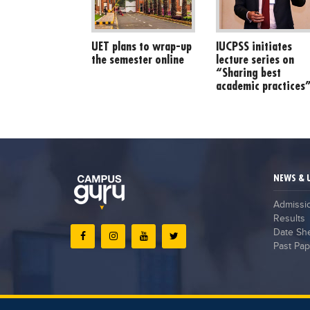
UET plans to wrap-up
IUCPSS initiates
the semester online
lecture series on
“Sharing best
academic practices
NEWS & 
Admissi
Results
Date Sh
Past Pap