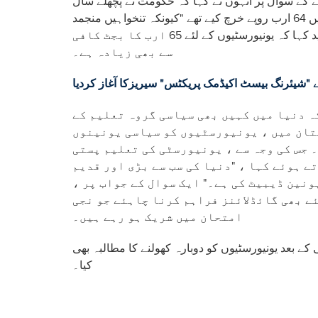
ے کے سوال پر انہوں نے کہا کہ حکومت نے پچھلے سال
یونیورسٹیز پر ترقیاتی اور غیر ترقیاتی منصوبوں کی گنجائش میں 64 ارب روپے خرچ کیے تھے "کیونکہ تنخواہیں منجمد
ہیں اور ملک ایک نازک مرحلے سے گذر رہا ہے انہوں نے مزید کہا کہ یونیورسٹیوں کے لئے 65 ارب کا بجٹ کافی
سے بھی زیادہ ہے۔
: "شیئرنگ بیسٹ اکیڈمک پریکٹس" سیریزکا آغاز کردیا
ہ دنیا میں کہیں بھی سیاسی گروہ تعلیم کے
تان میں ، یونیورسٹیوں کو سیاسی یونینوں
 جس کی وجہ سے ، یونیورسٹی کی تعلیم پستی
ے ہوئے کہا ، "دنیا کی سب سے بڑی اور قدیم
یونین ڈیبیٹ کی ہے۔" ایک سوال کے جواب پر
ئے بھی گائڈلائنز فراہم کرنا چاہئے جو نجی
امتحان میں شریک ہو رہے ہیں۔
کے بعد یونیورسٹیوں کو دوبارہ کھولنے کا مطالبہ بھی
کیا۔