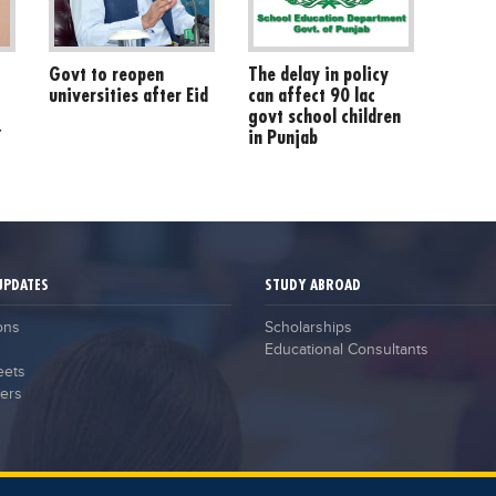
Govt to reopen
The delay in policy
universities after Eid
can affect 90 lac
govt school children
”
in Punjab
UPDATES
STUDY ABROAD
ons
Scholarships
Educational Consultants
eets
ers