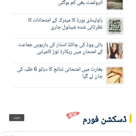
انرولمنٹ بھی کم ہوگئی
راولپنڈی بورڈ کا میٹرک کے امتحانات کا
نظرِثانی شدہ شیڈول جاری
بالی ووڈ کی چائلڈ اسٹار کی بارہویں جماعت
کے امتحان میں ریکارڈ توڑ کامیابی
بھارت میں امتحانی نتائج کا دبائو 6 طلبہ کی
جان لے گیا
ڈسکشن فورم
مزید