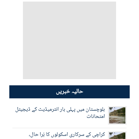
اعشاریہ 57 فیصد امیدوار
کامیاب
حالیہ خبریں
بلوچستان میں پہلی بار انٹرمیڈیٹ کے ڈیجیٹل
امتحانات
کراچی کے سرکاری اسکولوں کا بُرا حال،