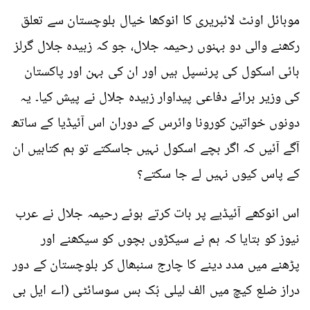
موبائل اونٹ لائبریری کا انوکھا خیال بلوچستان سے تعلق
رکھنے والی دو بہنوں رحیمہ جلال، جو کہ زبیدہ جلال گرلز
ہائی اسکول کی پرنسپل ہیں اور ان کی بہن اور پاکستان
کی وزیر برائے دفاعی پیداوار زبیدہ جلال نے پیش کیا۔ یہ
دونوں خواتین کورونا وائرس کے دوران اس آئیڈیا کے ساتھ
آگے آئیں کہ اگر بچے اسکول نہیں جاسکتے تو ہم کتابیں ان
کے پاس کیوں نہیں لے جا سکتے؟
اس انوکھے آئیڈیے پر بات کرتے ہوئے رحیمہ جلال نے عرب
نیوز کو بتایا کہ ہم نے سیکڑوں بچوں کو سیکھنے اور
پڑھنے میں مدد دینے کا چارج سنبھال کر بلوچستان کے دور
دراز ضلع کیچ میں الف لیلی بُک بس سوسائٹی (اے ایل بی