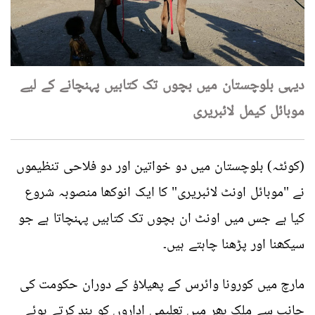
دیہی بلوچستان میں بچوں تک کتابیں پہنچانے کے لیے
موبائل کیمل لائبریری
(کوئٹہ) بلوچستان میں دو خواتین اور دو فلاحی تنظیموں
نے "موبائل اونٹ لائبریری" کا ایک انوکھا منصوبہ شروع
کیا ہے جس میں اونٹ ان بچوں تک کتابیں پہنچاتا ہے جو
سیکھنا اور پڑھنا چاہتے ہیں۔
مارچ میں کورونا وائرس کے پھیلاؤ کے دوران حکومت کی
جانب سے ملک بھر میں تعلیمی اداروں کو بند کرتے ہوئے