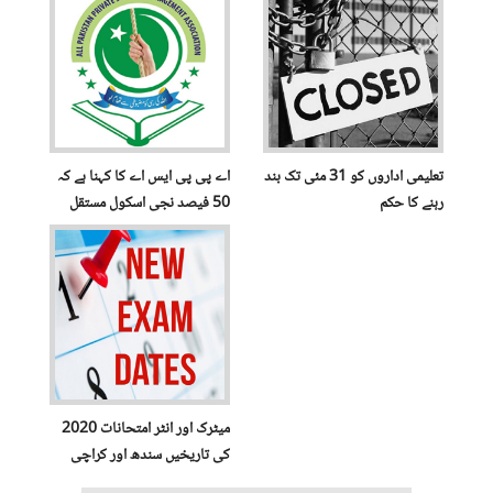
تعلیمی اداروں کو 31 مئی تک بند
اے پی پی ایس اے کا کہنا ہے کہ
رہنے کا حکم
50 فیصد نجی اسکول مستقل
طور پر بند ہوسکتے ہیں
میٹرک اور انٹر امتحانات 2020
کی تاریخیں سندھ اور کراچی
بورڈ کے لئے اعلان کردی گئیں