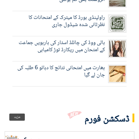
راولپنڈی بورڈ کا میٹرک کے امتحانات کا
نظرِثانی شدہ شیڈول جاری
بالی ووڈ کی چائلڈ اسٹار کی بارہویں جماعت
کے امتحان میں ریکارڈ توڑ کامیابی
بھارت میں امتحانی نتائج کا دبائو 6 طلبہ کی
جان لے گیا
ڈسکشن فورم
مزید