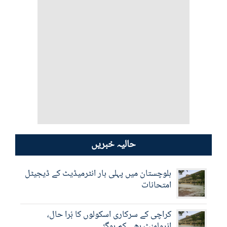
حالیہ خبریں
بلوچستان میں پہلی بار انٹرمیڈیٹ کے ڈیجیٹل
امتحانات
کراچی کے سرکاری اسکولوں کا بُرا حال،
انرولمنٹ بھی کم ہوگئی