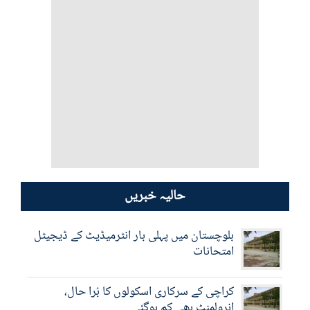
حالیہ خبریں
بلوچستان میں پہلی بار انٹرمیڈیٹ کے ڈیجیٹل
امتحانات
کراچی کے سرکاری اسکولوں کا بُرا حال،
انرولمنٹ بھی کم ہوگئی