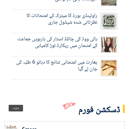
راولپنڈی بورڈ کا میٹرک کے امتحانات کا
نظرِثانی شدہ شیڈول جاری
بالی ووڈ کی چائلڈ اسٹار کی بارہویں جماعت
کے امتحان میں ریکارڈ توڑ کامیابی
بھارت میں امتحانی نتائج کا دبائو 6 طلبہ کی
جان لے گیا
ڈسکشن فورم
مزید