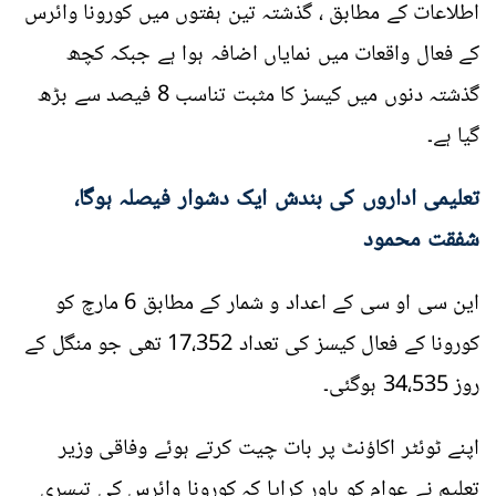
اطلاعات کے مطابق ، گذشتہ تین ہفتوں میں کورونا وائرس
کے فعال واقعات میں نمایاں اضافہ ہوا ہے جبکہ کچھ
گذشتہ دنوں میں کیسز کا مثبت تناسب 8 فیصد سے بڑھ
گیا ہے۔
تعلیمی اداروں کی بندش ایک دشوار فیصلہ ہوگا،
شفقت محمود
این سی او سی کے اعداد و شمار کے مطابق 6 مارچ کو
کورونا کے فعال کیسز کی تعداد 17،352 تھی جو منگل کے
روز 34،535 ہوگئی۔
اپنے ٹوئٹر اکاؤنٹ پر بات چیت کرتے ہوئے وفاقی وزیر
تعلیم نے عوام کو باور کرایا کہ کورونا وائرس کی تیسری