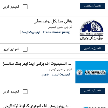
تفصیل دیکھیں
کمپئیر کریں
بقائی میڈیکل یونیورسٹٰی
کراچی / مین کیمپس
Translations.Spring
اپٹیٹیوٹ ٹیسٹ
تفصیل دیکھیں
کمپئیر کریں
کامکس انسٹیٹیوٹ آف بزنس اینڈ ایمرجنگ سائنسز
کراچی / مین کیمپس
اپٹیٹیوٹ ٹیسٹ
فروری
تفصیل دیکھیں
کمپئیر کریں
دائود یونیورسٹی آف انجنیئرنگ اینڈ ٹیکنالوجی