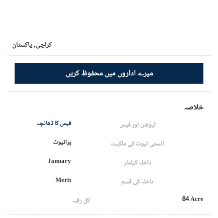
کراچی,
پاکستان
میرے اداروں میں محفوظ کریں
خلاصہ
فیس کا ڈھانچہ
ٹیوشن اور فیس
پرائیوٹ
انسٹی ٹیوٹ کی ملکیت
January
داخلہ کیلنڈر
Merit
داخلہ کی قسم
84 Acre
کل رقبہ