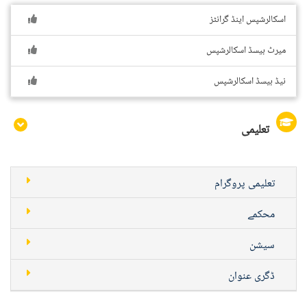
اسکالرشپس اینڈ گرانٹز
میرٹ بیسڈ اسکالرشپس
نیڈ بیسڈ اسکالرشپس
تعلیمی
تعلیمی پروگرام
محکمے
سیشن
ڈگری عنوان