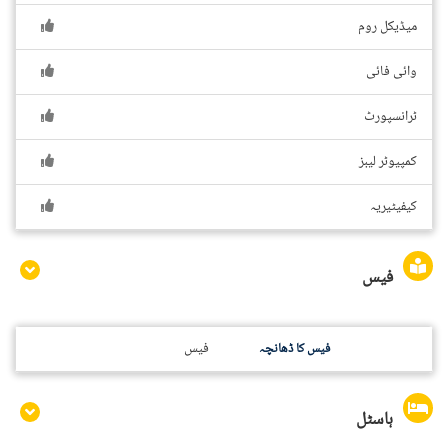
میڈیکل روم
وائی فائی
ٹرانسپورٹ
کمپیوٹر لیبز
کیفیٹیریہ
فیس
فیس
فیس کا ڈھانچہ
ہاسٹل