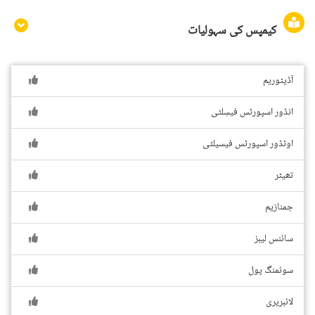
کیمپس کی سہولیات
آڈیٹوریم
انڈور اسپورٹس فیسِلٹی
اوٹڈور اسپورٹس فیسیلٹی
تھیٹر
جمنازیم
سائنس لیبز
سوئمنگ پول
لائبریری