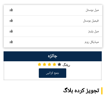
میل ہوسٹل
فیمیل ہوسٹل
میل پلینز
میڈیکل روم
جائزہ
ریٹنگ
جمع کرائیں
تجویز کردہ بلاگ