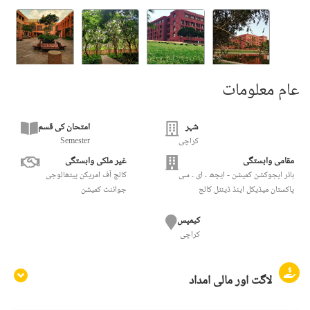
عام معلومات
شہر
امتحان کی قسم
کراچی
Semester
مقامی وابستگی
غیر ملکی وابستگی
ہائر ایجوکشن کمیشن - ایچھ ۔ ای ۔ سی
کالج آف امریکن پیتھالوجی
پاکستان میڈیکل اینڈ ڈینٹل کالج
جوائنٹ کمیشن
کیمپس
کراچی
لاگت اور مالی امداد