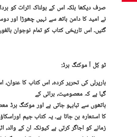
صرف دیکھا بلکہ اس کے ہولناک اثرات کو برد
نے امید کا دامن ہاتھ سے نہیں چھوڑا اور دو
گئیں۔ اس تاریخی کتاب کو تمام نوجوان بالغوں
ٹو کِل آ موکنگ برڈ:
ہارپرلی کی تحریر کردہ، اس کتاب کا عنوان، 
گیا ہے کہ معصومیت، برائی کے
ہاتھوں سے تباہہو جاتی ہے اور موکنگ برڈ مع
کا استعارہ بن جاتا ہے۔ یہ کتاب جیم اوراسکا