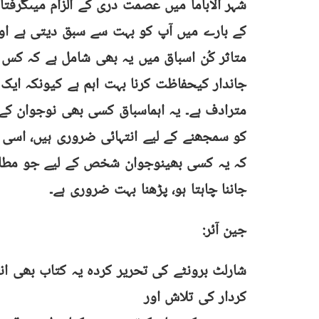
شہر الاباما میں عصمت دری کے الزام میںگرفت
کے بارے میں آپ کو بہت سے سبق دیتی ہے اور
متاثر کُن اسباق میں یہ بھی شامل ہے کہ 
جاندار کیحفاظت کرنا بہت اہم ہے کیونکہ ایک 
مترادف ہے۔ یہ اہماسباق کسی بھی نوجوان کے 
کو سمجھنے
کے لیے انتہائی ضروری ہیں، اسی 
کہ یہ کسی بھینوجوان شخص کے لیے جو مطالع
جاننا چاہتا ہو، پڑھنا بہت ضروری ہے۔
جین آئر:
شارلٹ برونٹے کی تحریر کردہ یہ کتاب بھی ان
کردار کی تلاش اور