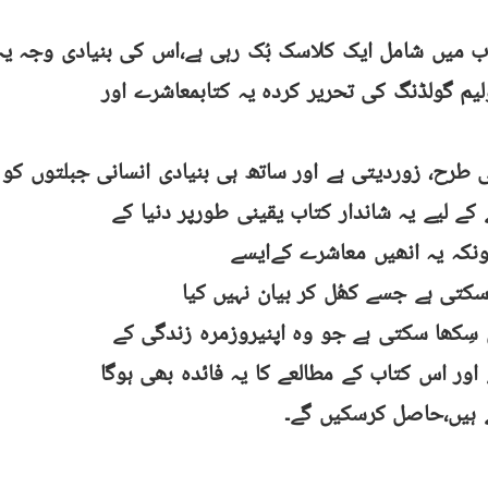
اب میں شامل ایک کلاسک بُک رہی ہے،اس کی بنیادی وجہ ی
لیم گولڈنگ کی تحریر کردہ یہ کتابمعاشرے اور
طرح، زوردیتی ہے اور ساتھ ہی بنیادی انسانی جبلتوں ک
 کے لیے یہ شاندار کتاب یقینی طورپر دنیا کے
ونکہ یہ انھیں معاشرے کےایسے
تی ہے جسے کھُل کر بیان نہیں کیا
سِکھا سکتی ہے جو وہ اپنیروزمرہ زندگی کے
اور اس کتاب کے مطالعے کا یہ فائدہ بھی ہوگا
تے ہیں،حاصل کرسکیں گے۔