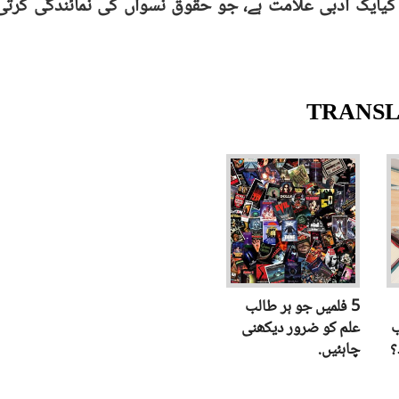
5 فلمیں جو ہر طالب
ب
علم کو ضرور دیکھنی
؟
چاہئیں.