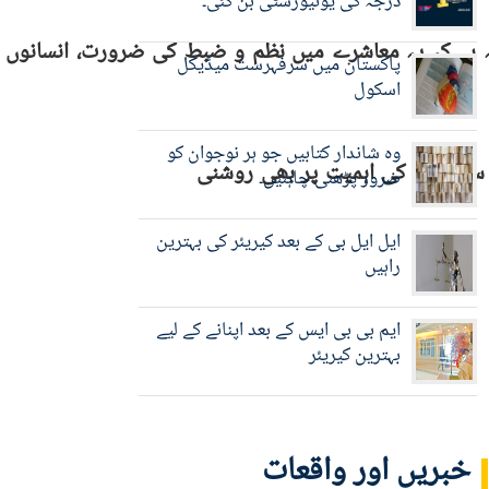
درجہ کی یونیورسٹی بن گئی۔
ہ ہے کہ یہ معاشرے میں نظم و ضبط کی ضرورت، انسانوں 
پاکستان میں سرفہرست میڈیکل
اسکول
وہ شاندار کتابیں جو ہر نوجوان کو
و سمجھنے کی اہمیت پر بھی روشنی
ضرور پڑھنی چاہئیں۔
ایل ایل بی کے بعد کیریئر کی بہترین
راہیں
ایم بی بی ایس کے بعد اپنانے کے لیے
بہترین کیریئر
خبریں اور واقعات