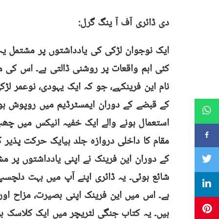
دی ڈائری آف آ ینگ گرل:
ایک نوجوان لڑکی کی یادداشتوں پر مشتمل یہ 
کئی اہم واقعات پر روشنی ڈالتی ہے۔ اس کی م
نام این فرینکہے، جو کہ ایک یہودی، نوعمر ل
کے قبضے کے دوران ایمسٹرڈیم میں روپوش ہوگ
استعمال ہونے والے ایک خفیہ انیکس میں چھپ
مقام کا داخلی دروازہ جلد ہیایک حرکت پذیر کت
کے دوران این فرینک نے اپنی یادداشتوں پر م
شائع ہوئی۔ یہ ڈائری اپنے آپ میں بہت دلچسپ
ہے۔ اس میں این فرینک اپنی بصیرت، مزاح اور 
ہیں۔ یہ کتاب جنگی لٹریچر میں ایک کلاسک بن