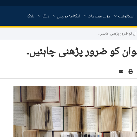
اسکالرشپ
مزید معلومات
ایگزامز پریپس
دیگر
بلاگ
وان کو ضرور پڑھنی چاہئیں۔
جوان کو ضرور پڑھنی چاہئیں۔