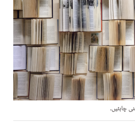
ی چاہئیں۔