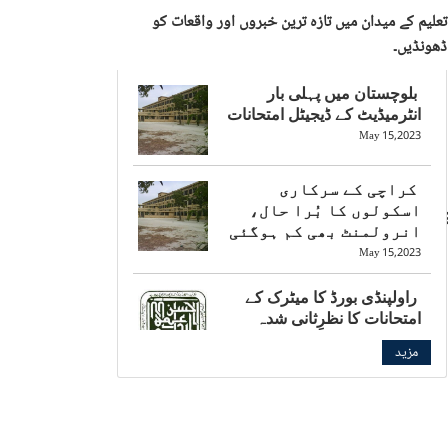
تعلیم کے میدان میں تازہ ترین خبروں اور واقعات کو
ڈھونڈیں۔
بلوچستان میں پہلی بار
انٹرمیڈیٹ کے ڈیجیٹل امتحانات
May 15,2023
کراچی کے سرکاری
یمسٹرڈیم میں اوٹو کے کاروبار کے لیے
اسکولوں کا بُرا حال،
انرولمنٹ بھی کم ہوگئی
May 15,2023
راولپنڈی بورڈ کا میٹرک کے
امتحانات کا نظرِثانی شدہ
شیڈول جاری
مزید
May 15,2023
بالی ووڈ کی چائلڈ اسٹار کی
بارہویں جماعت کے امتحان