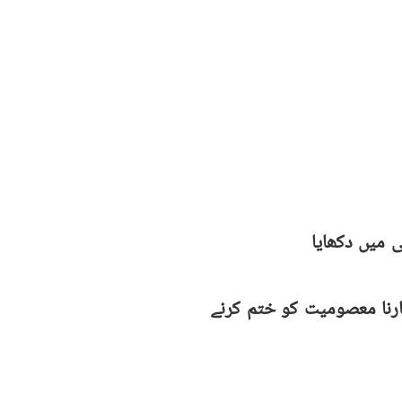
میں ریکارڈ توڑ کامیابی
May 15,2023
بھارت میں امتحانی نتائج کا
دبائو 6 طلبہ کی جان لے گیا
May 12,2023
ی میں دکھایا
ارنا معصومیت کو ختم کرنے