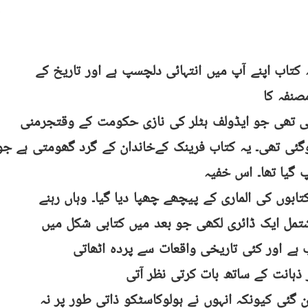
کتاب اپنے آپ میں انتہائی دلچسپ ہے اور تاریخ کے
صنفہ کا
ڑکی تھی جو ایڈولف ہٹلر کی نازی حکومت کے وقتجرمنی
ئی تھی۔ یہ کتاب فرینک کےخاندان کے گرد گھومتی ہے جو ا
 گیا تھا۔ اس خفیہ
ابوں کی الماری کے پیچھے چھپا دیا گیا۔ وہاں رہنے
شتمل ایک ڈائری لکھی جو بعد میں کتابی شکل میں
 ہے اور کئی تاریخی واقعات سے پردہ اٹھاتی
ذہانت کے ساتھ بات کرتی نظر آتی
 گئی کیونکہ انہوں نے ہولوکاسٹکو ذاتی طور پر نہ