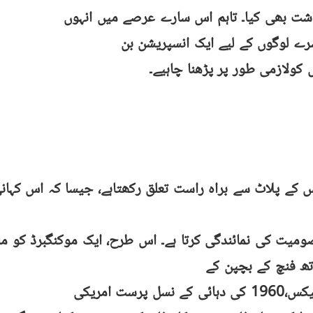
اشت بھی کیا۔ تاہم اس سارے عرصے میں انہوں
سرے لوگوں کے لیے ایک انسپریشن بن
 کولازمی طور پر پڑھنا چاہیے۔
اس کے پلاٹ سے براہ راست تعلق رکھتاہے، جیسا کہ اس کہان
صومیت کی نمائندگی کرتا ہے۔ اس طرح، ایک موکنگبرڈ کو م
ؤتھ فنچ کے بچپن کے
زمانے کو اجاگر کرتی ہے کیونکہ ان کے والد، اٹیکس،1960 کی دہائی کے نسل پرست امریکی