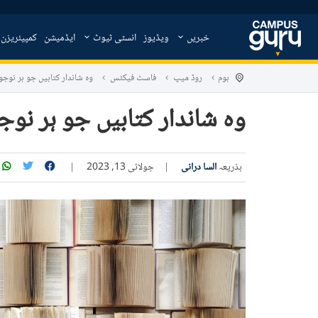
خبریں
ویڈیوز
انسٹی ٹیوٹ
ایڈمیشن
کمپیئریزن
ہوم
روڈ میپ
فاسٹ فیکٹس
وہ شاندار کتابیں جو ہر نوج
وہ شاندار کتابیں جو ہر نو
بذریعہ
السا درانی
|
جولائی 13, 2023
|