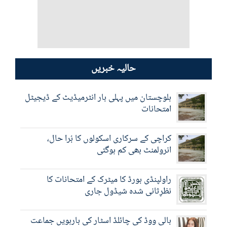
حالیہ خبریں
بلوچستان میں پہلی بار انٹرمیڈیٹ کے ڈیجیٹل
امتحانات
کراچی کے سرکاری اسکولوں کا بُرا حال،
انرولمنٹ بھی کم ہوگئی
راولپنڈی بورڈ کا میٹرک کے امتحانات کا
نظرِثانی شدہ شیڈول جاری
بالی ووڈ کی چائلڈ اسٹار کی بارہویں جماعت