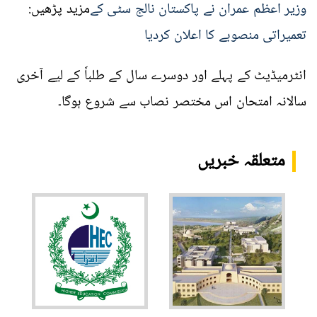
وزیر اعظم عمران نے پاکستان نالج سٹی کے
مزید پڑھیں:
تعمیراتی منصوبے کا اعلان کردیا
انٹرمیڈیٹ کے پہلے اور دوسرے سال کے طلباٗ کے لیے آخری
سالانہ امتحان اس مختصر نصاب سے شروع ہوگا۔
متعلقہ خبریں