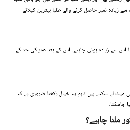
یٹ کے 800 میں سے زیادہ سے زیادہ نمبر حاصل کرنے والے طلبا بہترین کہلاتے
لیے آپ کی عمر کم از کم 18 سال یا اس سے زیادہ ہونی چاہیے۔ اس کے بعد عمر کی حد کے
جی میٹ لے سکتے ہیں تاہم یہ خیال رکھنا ضروری ہے کہ
ا جاسکتا۔
 ملنا چاہیے؟