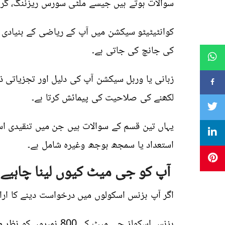
سوالات ہوتے ہیں جیسے ملٹی سورس ریزننگ، گرافک
کوانٹیٹیٹو سیکشن میں آپ کے ریاضی کے بنیادی 
کی جانچ کی جاتی ہے۔
زبانی یا وربل سیکشن آپ کی دلیل اور تجزیاتی ذ
لکھنے کی صلاحیت کی پیمائش کرتا ہے۔
یہاں تین قسم کے سوالات ہیں جن میں تنقیدی اس
استعداد یا سمجھ بوجھ وغیرہ شامل ہے۔
آپ کو جی میٹ کیوں لینا چاہیے
اگر آپ بزنس اسکولوں میں درخواست دینے کا اراد
بزنس اسکولز جی میٹ کے