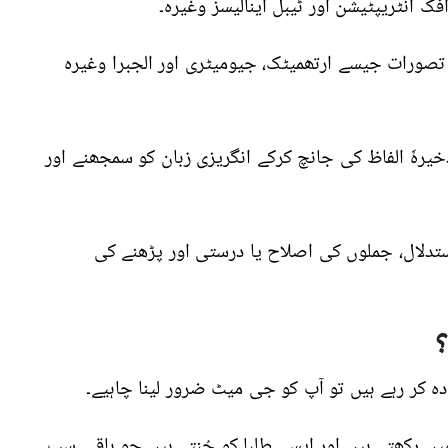
 انٹریپٹیشن اور ٹیبل اینالیسز وغیرہ۔
تصورات جیسے ارتھمیٹک، جیومیٹری اور الجبرا وغیرہ
خیرہٗ الفاظ کی جانچ کرکے انگریزی زبان کو سمجھنے اور
تدلال، جملوں کی اصلاح یا درستی اور پڑھنے کی
؟
ہ کر رہے ہیں تو آپ کو جی میٹ ضرور لینا چاہیے۔
 800 نمبروں کو نظر میں رکھتے ہیں اور ایسے طلبا کو چُنتے ہیں جو باقی سب