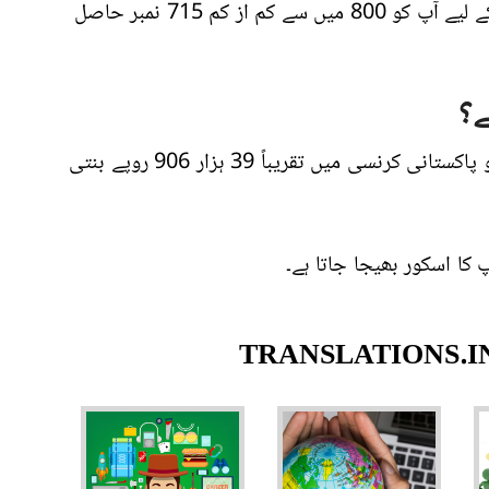
جی میٹ میں عمدہ ترین پروگرامز پر غور کرنے کے لیے آپ کو 800 میں سے کم از کم 715 نمبر حاصل
ے؟
ڈھائی سو ڈالر ہے جو پاکستانی کرنسی میں تقریباً 39 ہزار 906 روپے بنتی
 کا اسکور بھیجا جاتا ہے۔