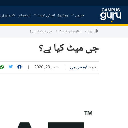
خبریں
ویڈیوز
انسٹی ٹیوٹ
ایڈمیشن
کمپیئریزن
ہوم
انفارمیشن ڈیسک
جی میٹ کیا ہے؟
جی میٹ کیا ہے؟
بذریعہ
ٹیم سی جی
|
ستمبر 23, 2020
|