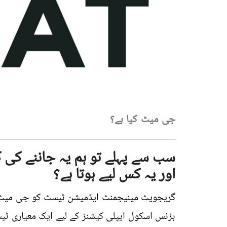
جی میٹ کیا ہے؟
سب سے پہلے تو ہم یہ جاننے کی
اور یہ کس لیے ہوتا ہے؟
گریجویٹ مینیجمنٹ ایڈمیشن ٹیسٹ کو جی میٹ کے
بزنس اسکول ایپلی کیشنز کے لیے ایک معیاری ٹی