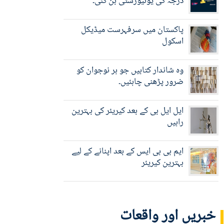
درجہ کی یونیورسٹی بن گئی۔
پاکستان میں سرفہرست میڈیکل
اسکول
وہ شاندار کتابیں جو ہر نوجوان کو
ضرور پڑھنی چاہئیں۔
ایل ایل بی کے بعد کیریئر کی بہترین
راہیں
ایم بی بی ایس کے بعد اپنانے کے لیے
بہترین کیریئر
خبریں اور واقعات