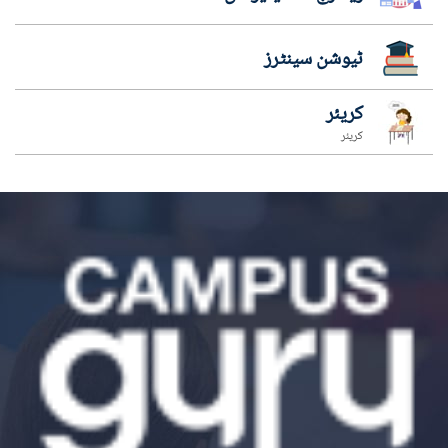
ٹیوشن سینٹرز
کریئر
کریئر