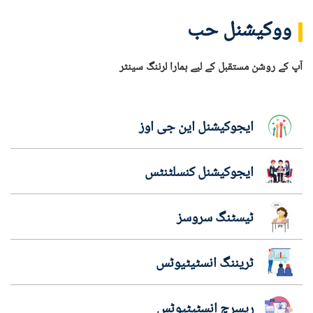
ووکیشنل حب
آپ کے روشن مستقبل کے لیے ہمارا لرننگ سینٹر
ایجوکیشنل این جی اوز
ایجوکیشنل کنسلٹنٹس
ٹیسٹنگ سروسز
ٹریننگ انسٹیٹیوٹس
ریسرچ انسٹیٹیوٹس