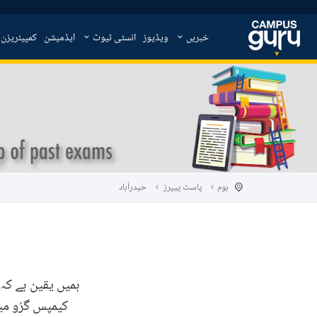
خبریں
ویڈیوز
انسٹی ٹیوٹ
ایڈمیشن
کمپیئریزن
ہوم
پاسٹ پیپرز
حیدرآباد
ہمیں یقین ہے کہ 
کیمپس گرُو می