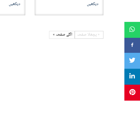
دیکھیں
دیکھیں
اگلے
صفحہ
پچھلا
صفحہ