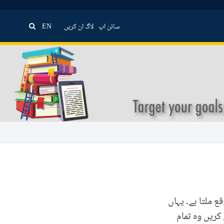
سائن اپ
لاگ ان کریں
EN
ع ملتا ہے۔ یہاں
کریں وہ تمام