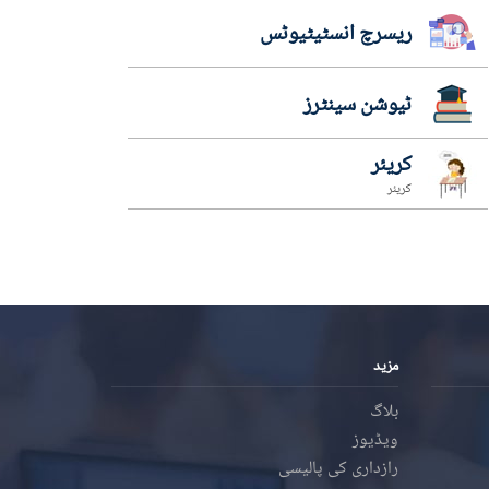
ریسرچ انسٹیٹیوٹس
ٹیوشن سینٹرز
کریئر
کریئر
مزید
بلاگ
ویڈیوز
رازداری کی پالیسی