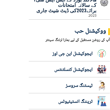
کے سالانہ امتحانات
برائے2023کی ڈیٹ شیٹ جاری
2023
ووکیشنل حب
آپ کے روشن مستقبل کے لیے ہمارا لرننگ سینٹر
ایجوکیشنل این جی اوز
ایجوکیشنل کنسلٹنٹس
ٹیسٹنگ سروسز
ٹریننگ انسٹیٹیوٹس