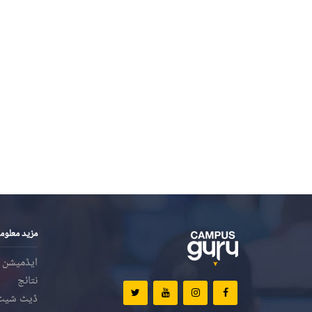
مزید معلوم
ایڈمیشن
نتائج
ڈیٹ شیٹ