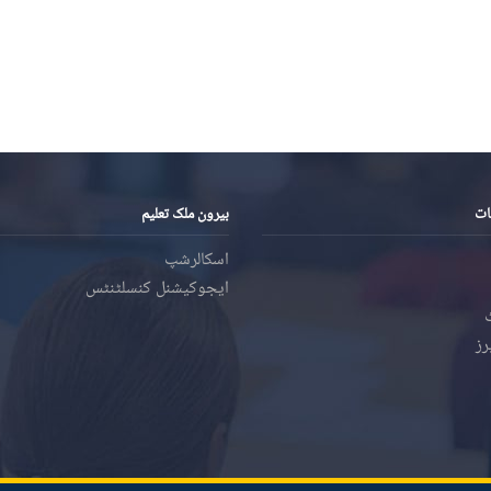
ات
بیرون ملک تعلیم
اسکالرشپ
ایجوکیشنل کنسلٹنٹس
رز