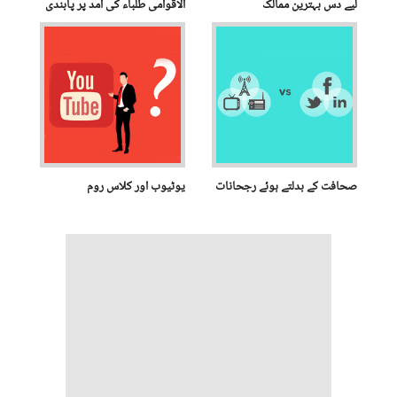
لیے دس بہترین ممالک
الاقوامی طلباء کی آمد پر پابندی
لگادی
صحافت کے بدلتے ہوئے رجحانات
یوٹیوب اور کلاس روم