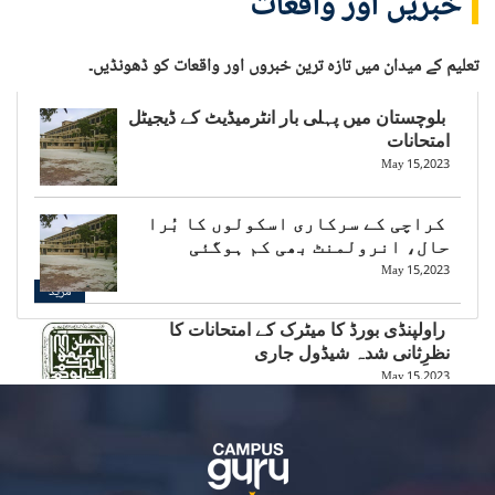
خبریں اور واقعات
تعلیم کے میدان میں تازہ ترین خبروں اور واقعات کو ڈھونڈیں۔
بلوچستان میں پہلی بار انٹرمیڈیٹ کے ڈیجیٹل
امتحانات
May 15,2023
کراچی کے سرکاری اسکولوں کا بُرا
حال، انرولمنٹ بھی کم ہوگئی
May 15,2023
مزید
راولپنڈی بورڈ کا میٹرک کے امتحانات کا
نظرِثانی شدہ شیڈول جاری
May 15,2023
بالی ووڈ کی چائلڈ اسٹار کی بارہویں
جماعت کے امتحان میں ریکارڈ توڑ کامیابی
May 15,2023