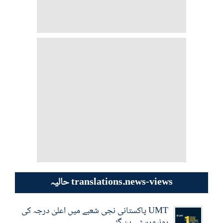
حالیہ translations.news-views
UMT پاکستانی نجی شعبے میں اعلیٰ درجہ کی
یونیورسٹی بن گئی۔