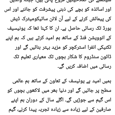
سیکھنے کی صلاحیتیں فروغ پاتی ہیں۔ جبکہ والدین
اور اساتذہ کو بچے کی ذہنی پیشرفت کو جاننے اور اس
کی پیمائش کرنے کے لیے آن لائن سائیکومیٹرک ڈیش
بورڈ تک رسائی حاصل ہے۔ ان کا کہنا تھا کہ یونیسیف
کے انوویشن فنڈ کے ساتھ ہم امید کرتے ہیں کہ ہم اپنے
تکنیکی انفرا اسٹرکچر کو مزید بہتر بنائیں گے اور
ڈائون سنڈروم کا شکار بچوں تک معیاری تعلیم تک
رسائی میں اضافہ کریں گے۔
ہمیں امید ہے یونیسف کے تعاون کے ساتھ ہم عالمی
سطح پر جائیں گے اور دنیا بھر میں لاکھوں بچوں کو
اس گیم سے جوڑیں گے۔ اگلے سال کے دوران ہم اپنے
صارفین کے لیے زیادہ سے زیادہ تجربہ پیدا کرنے، گیم