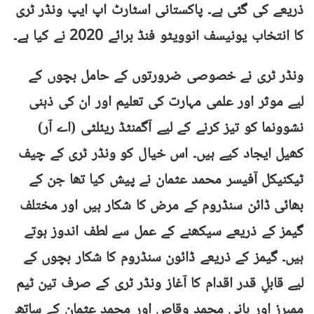
ذریعے کی گئی ہے۔ پاکستانی اسٹارٹ اپ ایپ ونڈر ٹری
کا انتخاب یونیسف انوویٹو فنڈ برائے 2020 نے کیا ہے۔
ونڈر ٹری نے خصوصی ضرورتوں کے حامل بچوں کے
لیے موثر اور علمی مہارت کی تعلیم اور ان کی ذہنی
نشوونما کو تیز کرنے کے لیے آگمنٹڈ ریئلٹی (اے آر)
کھیل ایجاد کیے ہیں۔ اس خیال کو ونڈر ٹری کے چیف
ٹیکنیکل آفیسر محمد عثمان نے پیش کیا تھا جن کے
بھائی ڈائن سنڈروم کے مرض کا شکار ہیں اور مختلف
گیمز کے ذریعے سیکھنے کے عمل سے لطف اندوز ہوتے
ہیں۔ گیمز کے ذریعے ڈائون سنڈروم کا شکار بچوں کے
لیے قابلِ قدر اقدام کا آغاز ونڈر ٹری کے صرف تین ٹیم
ممبرز اور بانی محمد وقاص اور محمد عثمان کے ساتھ