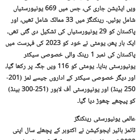
ویں ایڈیشن جاری کی، جس میں 669 یونیورسٹیاں
شامل ہوئیں۔ رینکنگز میں 33 ممالک شامل تھیں، اور
پاکستان کو 29 یونیورسٹیاں کی تشکیل دی گئی تھی۔
ایک بار پھر، یومٹی نے خود کو 2023 کی فہرست میں
پاکستان کی نمبر 1 رینک والی خصوصی سیکٹر
یونیورسٹی بنایا۔ یومٹی کو 116 ویں جگہ پر رکھا گیا،
اور دیگر خصوصی سیکٹر کے اداروں جیسے لمز (201-
250 بینڈ) اور یونیورسٹی آف لاہور (251-300 بینڈ)
کو پیچھے چھوڑ دیا گیا۔
عالمی یونیورسٹی رینکنگز
ٹائمز ہائیر ایجوکیشن نے اکتوبر کے پچھلے سال اپنی