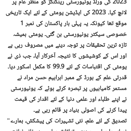
2023 کی ورلڈ یونیورسٹی رینکنگز کو منظر عام پر
لانچ کیا۔ 2023 کی ایڈیشن یومٹی کے لئے ایک تاریخی
موقع تھا کیونکہ یہ پہلی بار پاکستان کی نمبر 1
خصوصی سیکٹر یونیورسٹی بن گئی۔ یومٹی ہمیشہ
تازہ ترین تحقیقات پر توجہ دینے میں مصروف رہی ہے
اور اس کے کوشیشوں کا نتیجہ آخرکار آیا، جب ذی نے
یومٹی کی اقتباسات کے لئے 99.9 کا مکمل اسکور دیا۔
قدرتی علم کے بورڈ کے ممبر ابراہیم حسن مراد نے
مستمر کامیابیوں پر تبصرہ کرتے ہوئے کہ یونیورسٹی
نے اپنے طلباء اور علمی دنیا کے لئے اقدار کی قیمت
پیدا کرنے کی اصولی بنیاد پر قائم رہی ہے۔
"تصدیق کے لئے علم، نئی تشہیرات کی پیشکش، ہمارے