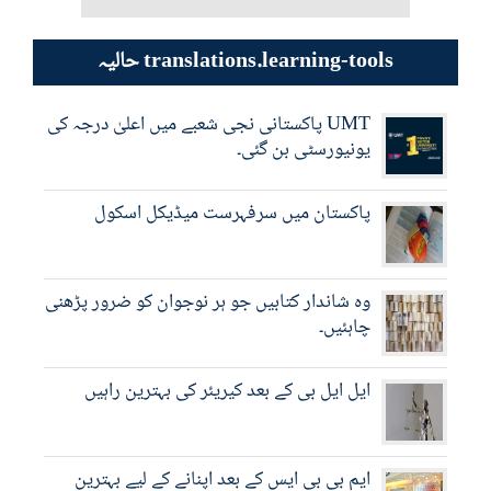
حالیہ translations.learning-tools
UMT پاکستانی نجی شعبے میں اعلیٰ درجہ کی
یونیورسٹی بن گئی۔
پاکستان میں سرفہرست میڈیکل اسکول
وہ شاندار کتابیں جو ہر نوجوان کو ضرور پڑھنی
چاہئیں۔
ایل ایل بی کے بعد کیریئر کی بہترین راہیں
ایم بی بی ایس کے بعد اپنانے کے لیے بہترین