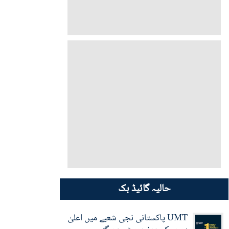
حالیہ گائیڈ بک
UMT پاکستانی نجی شعبے میں اعلیٰ