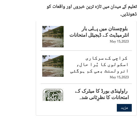
تعلیم کے میدان میں تازہ ترین خبروں اور واقعات کو
ڈھونڈیں۔
بلوچستان میں پہلی بار
انٹرمیڈیٹ کے ڈیجیٹل امتحانات
May 15,2023
کراچی کے سرکاری
اسکولوں کا بُرا حال،
انرولمنٹ بھی کم ہوگئی
May 15,2023
راولپنڈی بورڈ کا میٹرک کے
امتحانات کا نظرِثانی شدہ
شیڈول جاری
مزید
May 15,2023
بالی ووڈ کی چائلڈ اسٹار کی
بارہویں جماعت کے امتحان