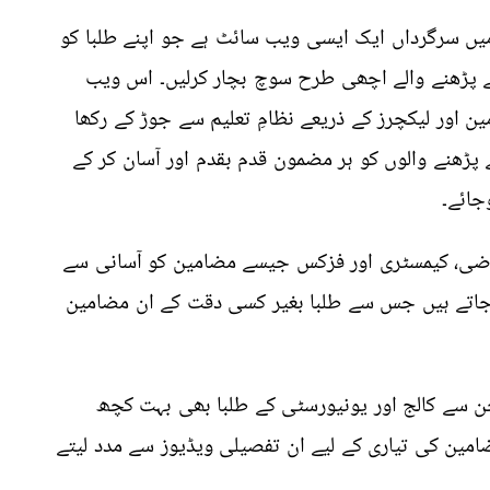
میں سرگرداں ایک ایسی ویب سائٹ ہے جو اپنے طلبا کو
ے پڑھنے والے اچھی طرح سوچ بچار کرلیں۔ اس ویب
ن اور لیکچرز کے ذریعے نظامِ تعلیم سے جوڑ کے رکھا
ے پڑھنے والوں کو ہر مضمون قدم بقدم اور آسان کر کے
جائے۔
اضی، کیمسٹری اور فزکس جیسے مضامین کو آسانی سے
ے جاتے ہیں جس سے طلبا بغیر کسی دقت کے ان مضامین
ن سے کالج اور یونیورسٹی کے طلبا بھی بہت کچھ
امین کی تیاری کے لیے ان تفصیلی ویڈیوز سے مدد لیتے