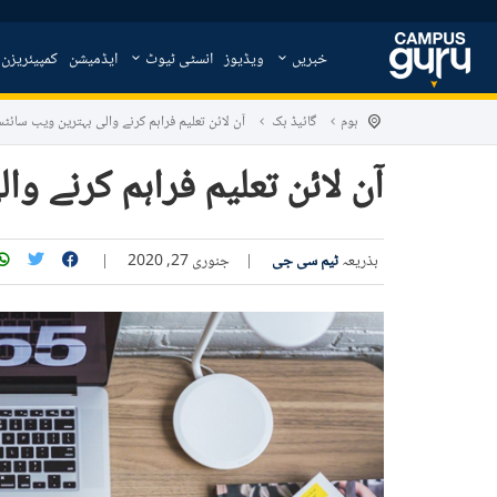
خبریں
ویڈیوز
انسٹی ٹیوٹ
ایڈمیشن
کمپیئریزن
ہوم
گائیڈ بک
آن لائن تعلیم فراہم کرنے والی بہترین ویب سائٹ
آن لائن تعلیم فراہم کرنے 
بذریعہ
ٹیم سی جی
|
جنوری 27, 2020
|