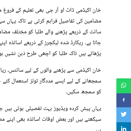
خان اکیڈمی ڈاٹ او آر جی بھی تعلیم کے فروغ 
مضامین کی تفاصیل فراہم کرتی ہے تاکہ یہاں س
سائٹ کے ذریعے پڑھنے والے طلبا کو مختلف مضامی
جاتا ہے۔ ریکارڈ شدہ لیکچرز کے ذریعے اساتذہ اپن
پڑھاتے ہیں تاکہ طلبا کو اچھی طرح ذہن نشیں ہو
خان اکیڈمی سے پڑھنے والوں کے لیے سائنس، ری
سمجھانے کے لیے ایسے مددگار ٹولز استعمال کئ
کو سمجھ سکیں۔
یہاں پیش کردہ ویڈیوز بہت تفصیلی ہوتی ہیں ج
سیکھتے ہیں اور بعض اوقات اساتذہ بھی اپنے مض
ہیں۔