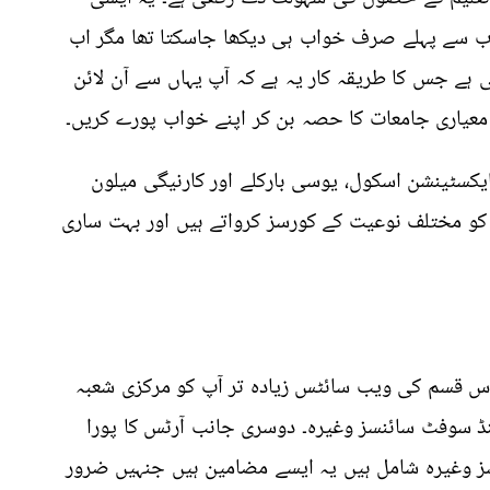
 اب سے پہلے صرف خواب ہی دیکھا جاسکتا تھا مگر اب
ی ہے جس کا طریقہ کار یہ ہے کہ آپ یہاں سے آن لائن
عیاری جامعات کا حصہ بن کر اپنے خواب پورے کریں۔
ایکسٹینشن اسکول، یوسی بارکلے اور کارنیگی میلون
 کو مختلف نوعیت کے کورسز کرواتے ہیں اور بہت ساری
اس قسم کی ویب سائٹس زیادہ تر آپ کو مرکزی شعبہ
ڈ سوفٹ سائنسز وغیرہ۔ دوسری جانب آرٹس کا پورا
ز وغیرہ شامل ہیں یہ ایسے مضامین ہیں جنہیں ضرور