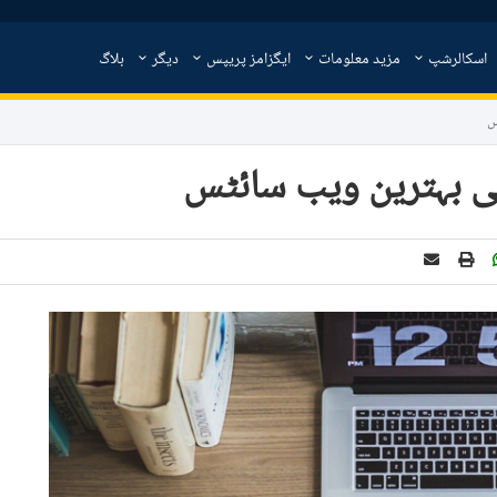
اسکالرشپ
مزید معلومات
ایگزامز پریپس
دیگر
بلاگ
س
والی بہترین ویب سائٹس