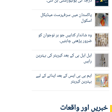
درجہ کی یونیورسٹی بن گئی۔
پاکستان میں سرفہرست میڈیکل
اسکول
وہ شاندار کتابیں جو ہر نوجوان کو
ضرور پڑھنی چاہئیں۔
ایل ایل بی کے بعد کیریئر کی بہترین
راہیں
ایم بی بی ایس کے بعد اپنانے کے لیے
بہترین کیریئر
خبریں اور واقعات