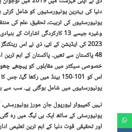
ذی نے اپنی فہرست می
یونیورسٹیوں کی تربیت، تحقیق، علم کی منتقلی
وغیرہ جیسے 13 کارکردگی اشارات کے بنیادی اصول پر یہ رینکنگز کی جاتی ہیں۔
48 پاکستان سے تھیں۔ پاکستان کے اہم ترین 
خصوصی سیکٹر میں مقابلوں کو پیچھے چھوڑتے 
یونیورسٹیوں میں شامل ہوگئی ہے۔ سب سے بہت
نہیں کمپیوٹر لیورپول جان مورز یونیورسٹی، آ
یونیورسٹی کے ساتھ ایک ہی لیگ میں رہ گئی 
اور تحقیقی قوت دنیا کے اہم ترین تعلیمی ادا