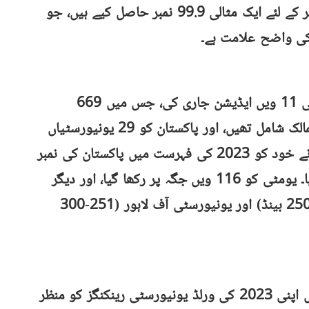
اقتباسات کے لئے ایک موثر اور اثرات کی تشہیر کے لئے ایک مثالی 99.9 نمبر حاصل کیے ہیں، جو
کی واضح علامت ہے۔
جون 2023 میں، ذی نے اپنی ایشیا رینکنگز کی 11 ویں ایڈیشن جاری کی، جس میں 669
یونیورسٹیاں شامل ہوئیں۔ رینکنگز میں 33 ممالک شامل تھیں، اور پاکستان کو 29 یونیورسٹیاں
کی تشکیل دی گئی تھی۔ ایک بار پھر، یومٹی نے خود کو 2023 کی فہرست میں پاکستان کی نمبر
1 رینک والی خصوصی سیکٹر یونیورسٹی بنایا۔ یومٹی کو 116 ویں جگہ پر رکھا گیا، اور دیگر
خصوصی سیکٹر کے اداروں جیسے لمز (201-250 بینڈ) اور یونیورسٹی آف لاہور (251-300
ٹائمز ہائیر ایجوکیشن نے اکتوبر کے پچھلے سال اپنی 2023 کی ورلڈ یونیورسٹی رینکنگز کو منظر