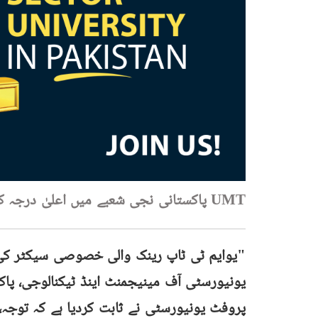
UMT پاکستانی نجی شعبے میں اعلیٰ درجہ کی یونیورسٹی بن گئی۔
"یوایم ٹی ٹاپ رینک والی خصوصی سیکٹر کی 
یونیورسٹی آف مینیجمنٹ اینڈ ٹیکنالوجی، پاک
پروفٹ یونیورسٹی نے ثابت کردیا ہے کہ توجہ، 