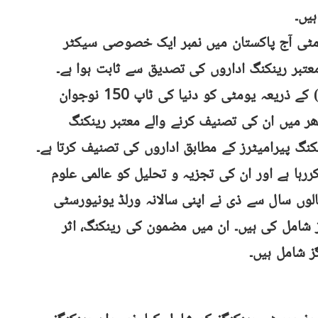
ہیں۔
ھ، یومٹی آج پاکستان میں نمبر ایک خصوصی سیکٹر
عتبر رینکنگ اداروں کی تصدیق سے ثابت ہوا ہے۔
ایک اور کرتب میں، ٹائمز ہائیر ایجوکیشن (ذی) کے ذریعہ یومٹی کو دنیا کی ٹاپ 150 نوجوان
ھر میں ان کی تصنیف کرنے والے معتبر رینکنگ
کنگ پیرامیٹرز کے مطابق اداروں کی تصنیف کرتا ہے۔
ت کررہا ہے اور ان کی تجزیہ و تحلیل کو عالمی علوم
سالوں سال سے ذی نے اپنی سالانہ ورلڈ یونیورسٹی
ز شامل کی ہیں۔ ان میں مضمون کی رینکنگ، اثر
ز شامل ہیں۔