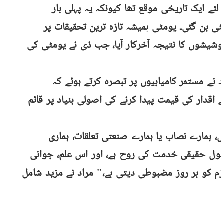
یشن یومٹی کے لئے ایک تاریخی موقع تھا کیونکہ یہ پہلی بار
 یونیورسٹی بن گئی۔ یومٹی ہمیشہ تازہ ترین تحقیقات پر
شیشوں کا نتیجہ آخرکار آیا، جب ذی نے یومٹی کی
 نے مستمر کامیابیوں پر تبصرہ کرتے ہوئے کہ
ے اقدار کی قیمت پیدا کرنے کی اصولی بنیاد پر قائم
 ہمارے نصاب یا ہمارے صنعتی تعلقات، ہماری
اصول حقیقی خدمت کی روح ہے، اور اس علم، جوانی
 کو ہر روز مضبوطی دیتی ہے،" مراد نے مزید شامل