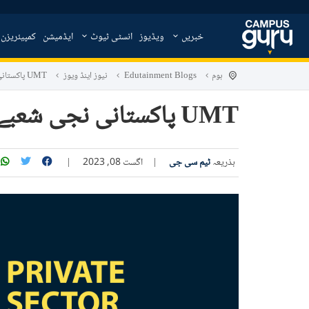
خبریں
ویڈیوز
انسٹی ٹیوٹ
ایڈمیشن
کمپیئریزن
ہوم
Edutainment Blogs
نیوز اینڈ ویوز
UMT پاکستانی نجی شعبے میں اعلیٰ درجہ کی یونیورسٹی بن گئی۔
UMT پاکستانی نجی شعبے میں اعلیٰ درجہ کی یونیورسٹی بن گئی۔
بذریعہ
ٹیم سی جی
|
اگست 08, 2023
|