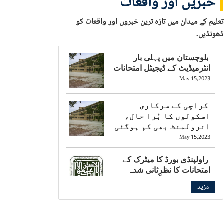
خبریں اور واقعات
تعلیم کے میدان میں تازہ ترین خبروں اور واقعات کو
ڈھونڈیں۔
بلوچستان میں پہلی بار
انٹرمیڈیٹ کے ڈیجیٹل امتحانات
May 15,2023
کراچی کے سرکاری
اسکولوں کا بُرا حال،
انرولمنٹ بھی کم ہوگئی
May 15,2023
راولپنڈی بورڈ کا میٹرک کے
امتحانات کا نظرِثانی شدہ
شیڈول جاری
مزید
May 15,2023
بالی ووڈ کی چائلڈ اسٹار کی