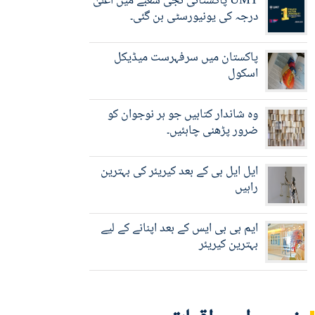
UMT پاکستانی نجی شعبے میں اعلیٰ
درجہ کی یونیورسٹی بن گئی۔
پاکستان میں سرفہرست میڈیکل
اسکول
وہ شاندار کتابیں جو ہر نوجوان کو
ضرور پڑھنی چاہئیں۔
ایل ایل بی کے بعد کیریئر کی بہترین
راہیں
ایم بی بی ایس کے بعد اپنانے کے لیے
بہترین کیریئر