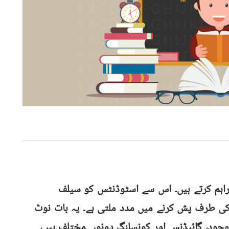
فراہم کرتے ہیں۔ اس سے اسٹوڈنٹس کو سیلف
کی طرف پش کرنے میں مدد ملتی ہے۔ یہ بات نوٹ
اوجود، گائیڈنس اور کونسلنگ دونوں مختلف ہیں،