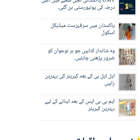
UMT پاکستانی نجی شعبے میں اعلیٰ
درجہ کی یونیورسٹی بن گئی۔
پاکستان میں سرفہرست میڈیکل
اسکول
وہ شاندار کتابیں جو ہر نوجوان کو
ضرور پڑھنی چاہئیں۔
ایل ایل بی کے بعد کیریئر کی بہترین
راہیں
ایم بی بی ایس کے بعد اپنانے کے لیے
بہترین کیریئر