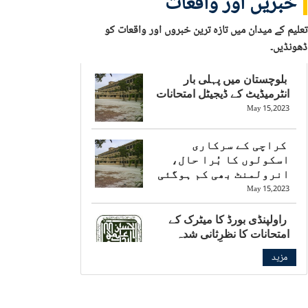
خبریں اور واقعات
تعلیم کے میدان میں تازہ ترین خبروں اور واقعات کو
ڈھونڈیں۔
بلوچستان میں پہلی بار
انٹرمیڈیٹ کے ڈیجیٹل امتحانات
May 15,2023
کراچی کے سرکاری
اسکولوں کا بُرا حال،
انرولمنٹ بھی کم ہوگئی
May 15,2023
راولپنڈی بورڈ کا میٹرک کے
امتحانات کا نظرِثانی شدہ
شیڈول جاری
مزید
May 15,2023
بالی ووڈ کی چائلڈ اسٹار کی