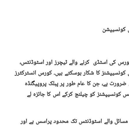
س کونسیپشن
کورس کی اسٹڈی کرنے والے ٹیچرز اور اسٹوڈنٹس،
کونسیپشنز کا شکار ہوسکتے ہیں۔ کورس انسٹرکٹرز
رورت ہے، جن کا عام طور پر پبلک پروپیگنڈہ
س کونسیپشنز کو چیلنج کرکے اس کا جائزہ لے
مسائل والے اسٹوڈنٹس تک محدود پراسس ہے اور