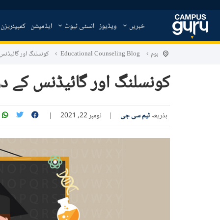
خبریں
ویڈیوز
انسٹی ٹیوٹ
ایڈمیشن
کمپیئریزن
ہوم
Educational Counseling Blog
کونسلنگ اور گائیڈنس
کونسلنگ اور گائیڈنس کے د
بذریعہ
ٹیم سی جی
|
نومبر 22, 2021
|