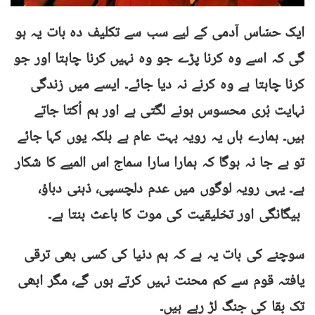
ایک حسّاس آدمی کے لیے سب سے تکلیف دہ بات یہ ہو
گی کہ اسے وہ کرنا پڑے جو وہ نہیں کرنا چاہتا اور جو
کرنا چاہتا ہے وہ کرنے نہ دیا جائے۔ ایسے میں زندگی
نہایت بُری محسوس ہونے لگتی ہے اور ہم اُکتا جاتے
ہیں۔ ہمارے ہاں یہ رویہ بہت عام ہے بلکہ یوں کہا جائے
تو بے جا نہ ہوگا کہ ہمارا سارا سماج اس المیے کا شکار
ہے۔ یہی رویہ لوگوں میں عدم دلچسپی، ذہنی دباؤ،
بیگانگی اور تخلیقیت کی موت کا باعث بنتا ہے۔
سوچنے کی بات یہ ہے کہ ہم دنیا کی کسی بھی ترقی
یافتہ قوم سے کم محنت نہیں کرتے ہوں گے، مگر ابھی
تک بقا کی جنگ لڑ رہے ہیں۔