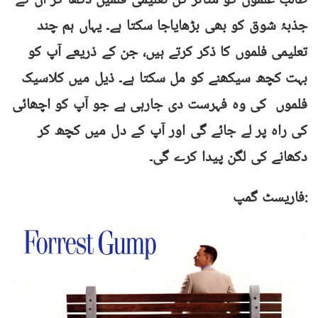
طالب علموں کو متاثر کن تعلیمی فلمیں دکھا کر ان کے
جذبۂ شوق کو بھی بڑھایاجا سکتا ہے۔ یہاں ہم چند
تعلیمی فلموں کا ذکر کرتے ہیں، جن کے ذریعے آپ کو
بہت کچھ سیکھنے کو مل سکتا ہے۔ ذیل میں کلاسیک
فلموں کی وہ فہرست دی جارہی ہے جو آپ کو اچھائی
کی راہ پر لے جائے گی اور آپ کے دل میں کچھ کر
دکھانے کی لگن پیدا کرے گی۔
فاریسٹ گمپ: