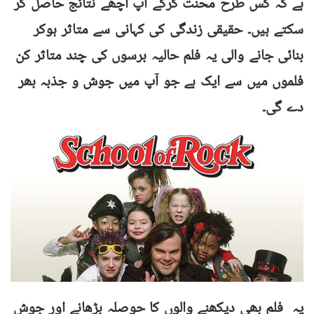
ہے کہ کس طرح محنت کرکے آپ اچھے نتائج حاصل کر
سکتے ہیں۔ حقیقی زندگی کی کہانی سے متاثر ہوکر
بنائی جانے والی یہ فلم حالیہ برسوں کی چند متاثر کن
فلموں میں سے ایک ہے جو آپ میں جوش و جذبہ بھر
دے گی۔
یہ فلم بھی دیکھنے والوں کا حوصلہ بڑھانے اور جوش