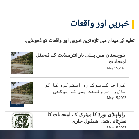
خبریں اور واقعات
تعلیم کے میدان میں تازہ ترین خبروں اور واقعات کو ڈھونڈیں۔
بلوچستان میں پہلی بار انٹرمیڈیٹ کے ڈیجیٹل
امتحانات
May 15,2023
کراچی کے سرکاری اسکولوں کا بُرا
حال، انرولمنٹ بھی کم ہوگئی
May 15,2023
مزید
راولپنڈی بورڈ کا میٹرک کے امتحانات کا
نظرِثانی شدہ شیڈول جاری
May 15,2023