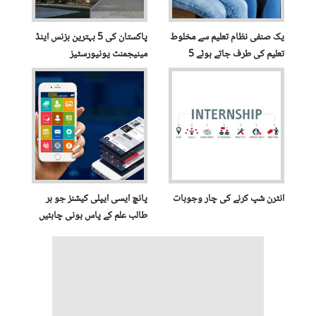
یک صنفی نظام تعلیم سے مخلوط
پاکستان کی 5 بہترین بزنس اینڈ
تعلیم کی طرف جاتے ہوئے 5
مینیجمنٹ یونیورسٹیز
چیزیں ہمیشہ یاد رکھیں۔
انٹرن شپ کرنے کی چار وجوہات
پانچ ایسی ایپلی کیشنز جو ہر
طالب علم کے پاس ہونی چاہئیں