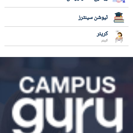
ٹیوشن سینٹرز
کریئر
کریئر