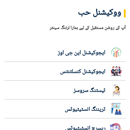
ووکیشنل حب
آپ کے روشن مستقبل کے لیے ہمارا لرننگ سینٹر
ایجوکیشنل این جی اوز
ایجوکیشنل کنسلٹنٹس
ٹیسٹنگ سروسز
ٹریننگ انسٹیٹیوٹس
ریسرچ انسٹیٹیوٹس