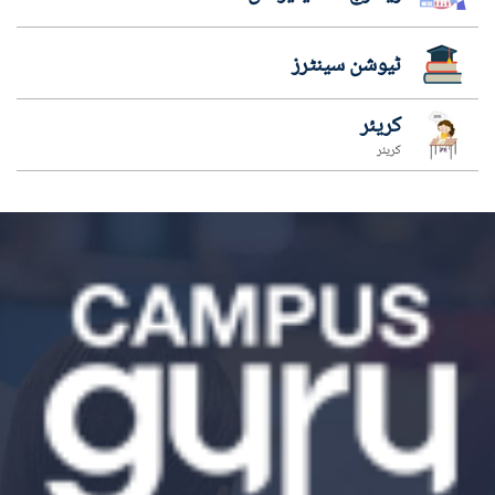
ٹیوشن سینٹرز
کریئر
کریئر