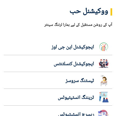
ووکیشنل حب
آپ کے روشن مستقبل کے لیے ہمارا لرننگ سینٹر
ایجوکیشنل این جی اوز
ایجوکیشنل کنسلٹنٹس
ٹیسٹنگ سروسز
ٹریننگ انسٹیٹیوٹس
ریسرچ انسٹیٹیوٹس