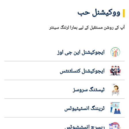
ووکیشنل حب
آپ کے روشن مستقبل کے لیے ہمارا لرننگ سینٹر
ایجوکیشنل این جی اوز
ایجوکیشنل کنسلٹنٹس
ٹیسٹنگ سروسز
ٹریننگ انسٹیٹیوٹس
ریسرچ انسٹیٹیوٹس