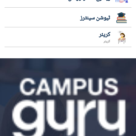
ٹیوشن سینٹرز
کریئر
کریئر