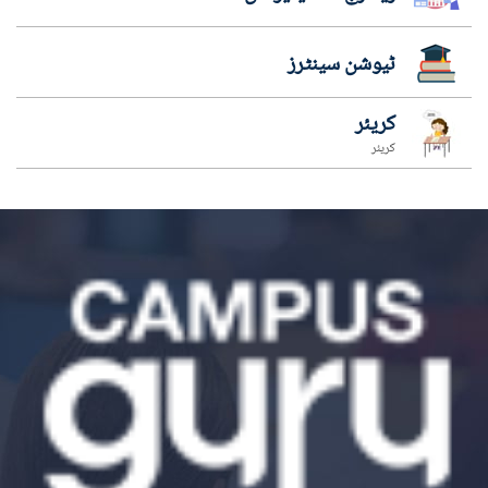
ٹیوشن سینٹرز
کریئر
کریئر