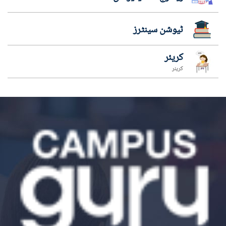
ٹیوشن سینٹرز
کریئر
کریئر