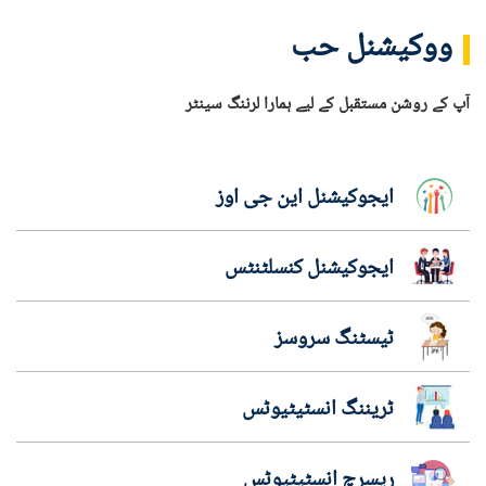
ووکیشنل حب
آپ کے روشن مستقبل کے لیے ہمارا لرننگ سینٹر
ایجوکیشنل این جی اوز
ایجوکیشنل کنسلٹنٹس
ٹیسٹنگ سروسز
ٹریننگ انسٹیٹیوٹس
ریسرچ انسٹیٹیوٹس