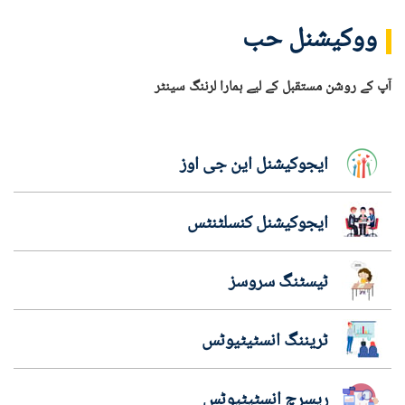
ووکیشنل حب
آپ کے روشن مستقبل کے لیے ہمارا لرننگ سینٹر
ایجوکیشنل این جی اوز
ایجوکیشنل کنسلٹنٹس
ٹیسٹنگ سروسز
ٹریننگ انسٹیٹیوٹس
ریسرچ انسٹیٹیوٹس