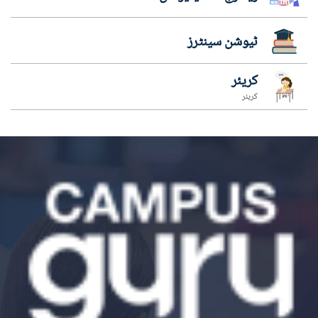
ٹیوشن سینٹرز
کریئر
کریئر