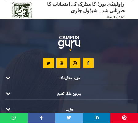
راولپنڈی بورڈ کا میٹرک کے امتحانات کا
نظرِثانی شدہ شیڈول جاری
May 15,2023
بالی ووڈ کی چائلڈ اسٹار کی بارہویں
جماعت کے امتحان میں ریکارڈ توڑ کامیابی
May 15,2023
بھارت میں امتحانی نتائج کا دبائو 6 طلبہ کی
جان لے گیا
May 12,2023
مزید معلومات
بیرون ملک تعلیم
مزید
تمام مواد کے جملہ حقوق محفوظ ہیں ©️ 2021 کیمپس گرو