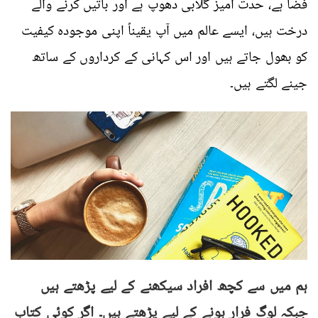
فضا ہے، حدت آمیز گلابی دھوپ ہے اور باتیں کرنے والے
درخت ہیں، ایسے عالم میں آپ یقیناً اپنی موجودہ کیفیت
کو بھول جاتے ہیں اور اس کہانی کے کرداروں کے ساتھ
جینے لگتے ہیں۔
ہم میں سے کچھ افراد سیکھنے کے لیے پڑھتے ہیں
جبکہ لوگ فرار ہونے کے لیے پڑھتے ہیں۔ اگر کوئی کتاب