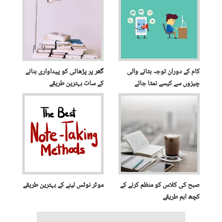
کام کے دوران توجہ بٹانے والی
گھر پر پڑھائی کو پیداواری بنانے
چیزوں سے کیسے نمٹا جائے
کے سات بہترین طریقے
صبح کی کلاس کو منظم کرنے کے
موثر نوٹس لینے کے بہترین طریقے
کچھ اہم طریقے