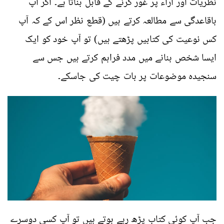
نظریات اور آراء پر غور کرنے کے قابل بناتا ہے۔ اگر آپ
باقاعدگی سے مطالعہ کرتے ہیں (قطع نظر اس کے کہ آپ
کس نوعیت کی کتابیں پڑھتے ہیں) تو آپ خود کو ایک
ایسا شخص بنانے میں مدد فراہم کرتے ہیں جس سے
سنجیدہ موضوعات پر بات چیت کی جاسکے۔
جب آپ کوئی کتاب پڑھ رہے ہوتے ہیں تو آپ کسی دوسرے