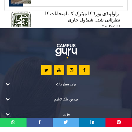
مزید
راولپنڈی بورڈ کا میٹرک کے امتحانات کا
نظرِثانی شدہ شیڈول جاری
May 15,2023
بالی ووڈ کی چائلڈ اسٹار کی بارہویں
جماعت کے امتحان میں ریکارڈ توڑ کامیابی
May 15,2023
بھارت میں امتحانی نتائج کا دبائو 6 طلبہ کی
جان لے گیا
May 12,2023
مزید معلومات
بیرون ملک تعلیم
مزید