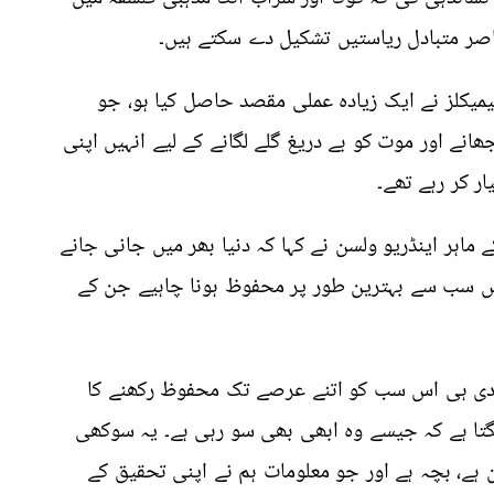
ر متبادل ریاستیں تشکیل دے سکتے ہیں۔
میکلز نے ایک زیادہ عملی مقصد حاصل کیا ہو، جو
جھانے اور موت کو بے دریغ گلے لگانے کے لیے انہیں اپنی
ار کر رہے تھے۔
ے ماہر اینڈریو ولسن نے کہا کہ دنیا بھر میں جانی جانے
یں سب سے بہترین طور پر محفوظ ہونا چاہیے جن کے
سردی ہی اس سب کو اتنے عرصے تک محفوظ رکھنے کا
گتا ہے کہ جیسے وہ ابھی بھی سو رہی ہے۔
یہ سوکھی
 ہے، بچہ ہے اور جو معلومات ہم نے اپنی تحقیق کے