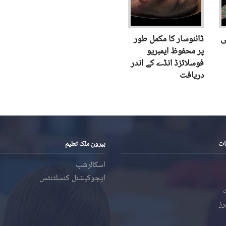
ی
ڈائنوسار کا مکمل طور
پر محفوظ ایمبریو
فوسلائزڈ انڈے کے اندر
دریافت
ات
بیرون ملک تعلیم
اسکالرشپ
ایجوکیشنل کنسلٹنٹس
رز