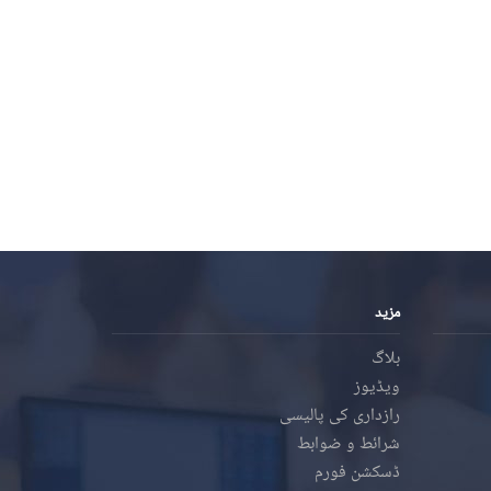
مزید
بلاگ
ویڈیوز
رازداری کی پالیسی
شرائط و ضوابط
ڈسکشن فورم