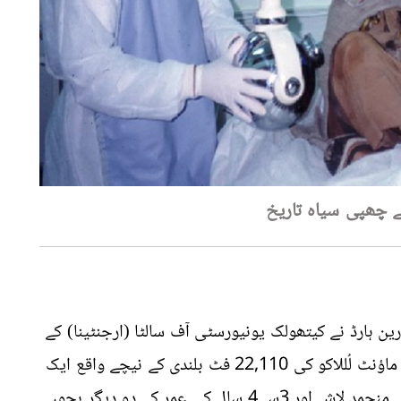
 چھپی سیاہ تاریخ
 ہارڈ نے کیتھولک یونیورسٹی آف سالٹا (ارجنٹینا) کے
ساتھی کونسٹانزا سیروٹی کے ساتھ ارجنٹینا میں ماؤنٹ لُللاکو کی 22,110 فٹ بلندی کے نیچے واقع ایک
مقبرے میں 1999 میں ایک 13 سال کی لڑکی کی منجمد لاش اور 3سے4 سال کی عمر کے دو دیگر بچوں