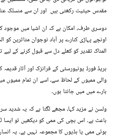
مقدس حیثیت رکھتی ہیں اور ان سے منسلک عناص
دوسری طرف، امکان ہے کہ ان اشیا میں موجود کی
اونچے پہاڑی کنارے پر آباد نوجوان متاثرین کو ال
المناک تقدیر کو کھلے دل سے قبول کرنے کے لیے تی
بریڈ فورڈ یونیورسٹی کے فرانزک اور آثار قدیمہ ک
والی ممیوں کے لحاظ سے، اسے ان تمام ممیوں م
بارے میں میں جانتا ہوں۔
ولسن نے مزید کہا، مجھے لگتا ہے کہ یہ شدید 
باعث ہے۔ اس بچی کی ممی کو دیکھیں تو
ایسا ل
ہوئی ممی یا ہڈیوں کا مجموعہ نہیں ہے۔ یہ انسان