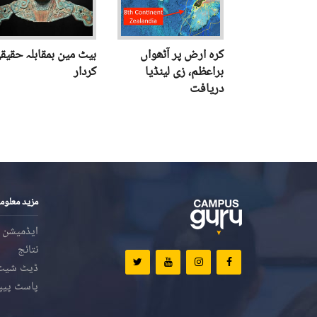
کرہ ارض پر آٹھواں
بیٹ مین بمقابلہ حقیق
براعظم، زی لینڈیا
کردار
دریافت
مزید معلوم
ایڈمیشن
نتائج
ڈیٹ شیٹ
پاسٹ پیپ