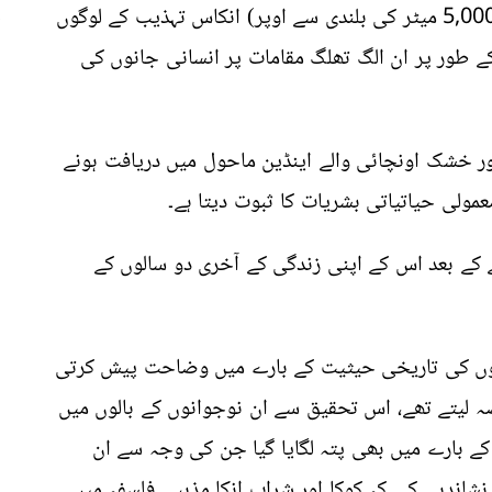
پرانی ہے۔ برف پوش کوہساروں کی چوٹیوں پر (5,000 میٹر کی بلندی سے اوپر) انکاس تہذیب کے لوگوں
 طور پر ان الگ تھلگ مقامات پر انسانی جانوں کی
ور خشک اونچائی والے اینڈین ماحول میں دریافت ہونے
ولی حیاتیاتی بشریات کا ثبوت دیتا ہے۔
ے کے بعد اس کے اپنی زندگی کے آخری دو سالوں کے
انوں کی تاریخی حیثیت کے بارے میں وضاحت پیش کرتی
ہ لیتے تھے، اس تحقیق سے ان نوجوانوں کے بالوں میں
 کے بارے میں بھی پتہ لگایا گیا جن کی وجہ سے ان
شاندہی کی کہ کوکا اور شراب انکا مذہبی فلسفہ میں