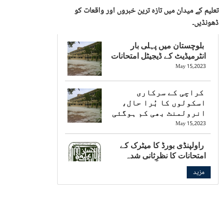
تعلیم کے میدان میں تازہ ترین خبروں اور واقعات کو
ڈھونڈیں۔
بلوچستان میں پہلی بار
انٹرمیڈیٹ کے ڈیجیٹل امتحانات
May 15,2023
کراچی کے سرکاری
اسکولوں کا بُرا حال،
انرولمنٹ بھی کم ہوگئی
May 15,2023
راولپنڈی بورڈ کا میٹرک کے
امتحانات کا نظرِثانی شدہ
شیڈول جاری
مزید
May 15,2023
بالی ووڈ کی چائلڈ اسٹار کی
بارہویں جماعت کے امتحان