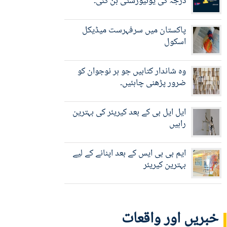
درجہ کی یونیورسٹی بن گئی۔
پاکستان میں سرفہرست میڈیکل
اسکول
وہ شاندار کتابیں جو ہر نوجوان کو
ضرور پڑھنی چاہئیں۔
ایل ایل بی کے بعد کیریئر کی بہترین
راہیں
ایم بی بی ایس کے بعد اپنانے کے لیے
بہترین کیریئر
خبریں اور واقعات