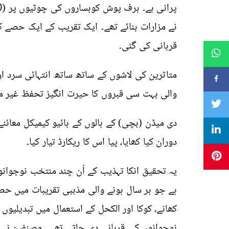
نے مزارات بنائے تھے۔
ایک تقریب کے ایک حصے کے
قربانی کی گئی۔
متاثرین کی لاشوں کے ساتھ ساتھ انتہائی سرد ا
والی بہت سی قبروں کا حیرت انگیز تحفظ غیر معم
دی میڈن (بچی) کے بالوں کے بائیو کیمیکل معائن
دوران کیا کھایا، پیا اس کا ریکارڈ تیار کیا۔
یہ تحقیق انکا تہذیب کے اُن چند منتخب نوجو
ہے جو ہر سال ہونے والی مذہبی تقریبات میں حص
کھانے، کوکا اور الکحل کے استعمال میں تبدیلیوں
نوجوانوں کی قربانی دی جاتی تھی۔ مصنفین نے ن