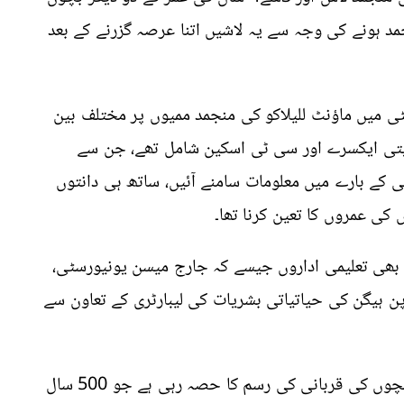
مد ہونے کی وجہ سے یہ لاشیں اتنا عرصہ گزرنے کے بعد
ی میں ماؤنٹ للیلاکو کی منجمد ممیوں پر مختلف بین
ایتی ایکسرے اور سی ٹی اسکین شامل تھے، جن سے
ی کے بارے میں معلومات سامنے آئیں، ساتھ ہی دانتوں
کی عمروں کا تعین کرنا تھا۔
ہ بھی تعلیمی اداروں جیسے کہ جارج میسن یونیورسٹی،
ن ہیگن کی حیاتیاتی بشریات کی لیبارٹری کے تعاون سے
مطالعہ سے پتہ چلتا ہے کہ لڑکی انکا تہذیب کی بچوں کی قربانی کی رسم کا حصہ رہی ہے جو 500 سال