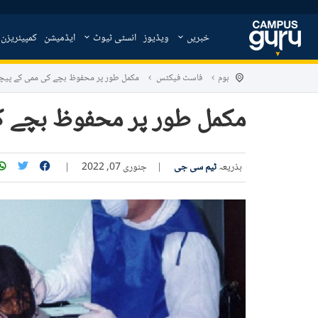
خبریں
ویڈیوز
انسٹی ٹیوٹ
ایڈمیشن
کمپیئریزن
ہوم
فاسٹ فیکٹس
مکمل طور پر محفوظ بچے کی ممی کے پیچ
مکمل طور پر محفوظ بچے ک
بذریعہ
ٹیم سی جی
|
جنوری 07, 2022
|