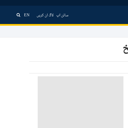
سائن اپ
لاگ ان کریں
EN
خ