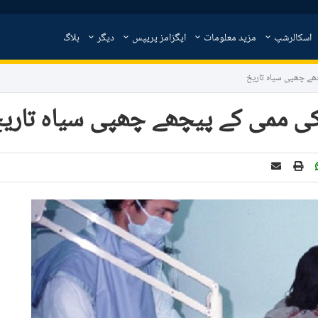
اسکالرشپ
مزید معلومات
ایگزامز پریپس
دیگر
بلاگ
ھے چھپی سیاہ تاریخ
ی ممی کے پیچھے چھپی سیاہ تاری