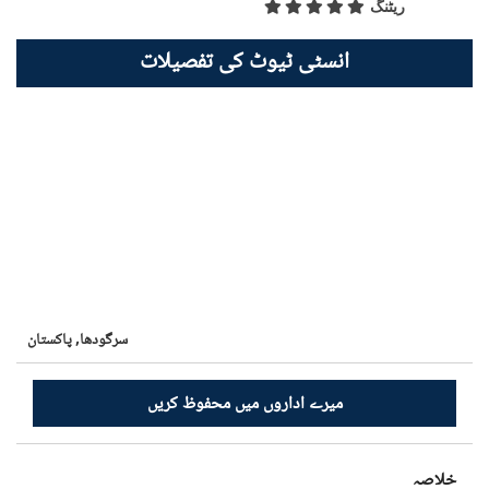
ریٹنگ
انسٹی ٹیوٹ کی تفصیلات
سرگودھا,
پاکستان
میرے اداروں میں محفوظ کریں
خلاصہ