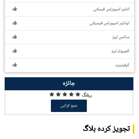
انڈور اسپورٹس فیسِلٹی
اوٹڈور اسپورٹس فیسیلٹی
سائنس لیبز
کمپیوٹر لیبز
کیفیٹیریہ
جائزہ
ریٹنگ
جمع کرائیں
تجویز کردہ بلاگ