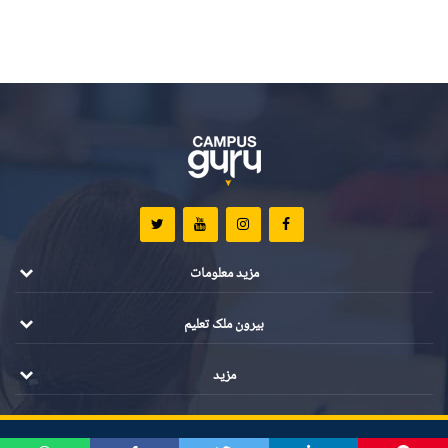
مزید معلومات
بیرون ملک تعلیم
مزید
تمام مواد کے جملہ حقوق محفوظ ہیں ©️ 2021 کیمپس گرو