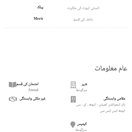
پبلک
انسٹی ٹیوٹ کی ملکیت
Merit
داخلہ کی قسم
عام معلومات
شہر
امتحان کی قسم
سرگودھا
Annual
مقامی وابستگی
غیر ملکی وابستگی
ہائر ایجوکشن کمیشن - ایچھ ۔ ای ۔ سی
ایچھ ایس ایس سی
کیمپس
سرگودھا