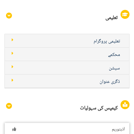
تعلیمی
تعلیمی پروگرام
محکمے
سیشن
ڈگری عنوان
کیمپس کی سہولیات
آڈیٹوریم