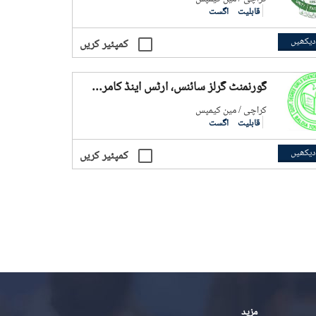
قابلیت
اگست
دیکھیں
کمپئیر کریں
گورنمنٹ گرلز سائنس، آرٹس اینڈ کامرس کالج، اورنگی ٹاون
کراچی / مین کیمپس
قابلیت
اگست
دیکھیں
کمپئیر کریں
مزید