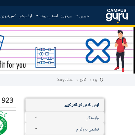
خبریں
ویڈیوز
انسٹی ٹیوٹ
ایڈمیشن
کمپیئریزن
ہوم
کالج
Sargodha
923
اپنی تلاش کو فلٹر کریں
وابستگی
تعلیمی پروگرام