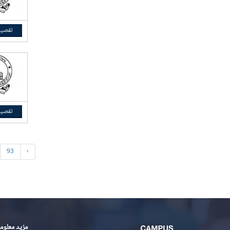
تفصیل
تفصیل
93
›
مزید معلوم