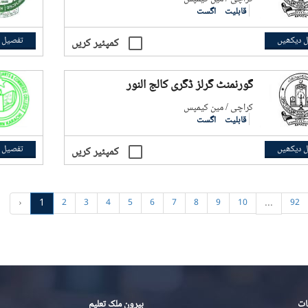
قابلیت
اگست
 دیکھیں
تفصیل 
کمپئیر کریں
گورنمنٹ گرلز ڈگری کالج النور
کراچی / مین کیمپس
قابلیت
اگست
 دیکھیں
تفصیل 
کمپئیر کریں
‹
1
...
2
3
4
5
6
7
8
9
10
92
ات
بیرون ملک تعلیم