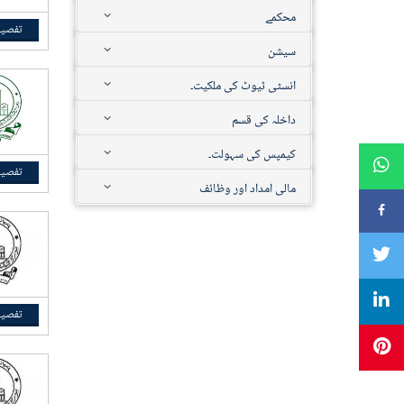
محکمے
تفصیل
سیشن
انسٹی ٹیوٹ کی ملکیت۔
داخلہ کی قسم
کیمپس کی سہولت۔
تفصیل
مالی امداد اور وظائف
تفصیل