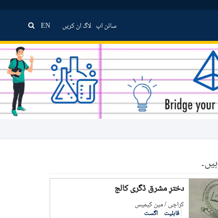
سائن اپ
لاگ ان کریں
EN
یں۔
دخترِ مشرق ڈگری کالج
کراچی / مین کیمپس
قابلیت
اگست