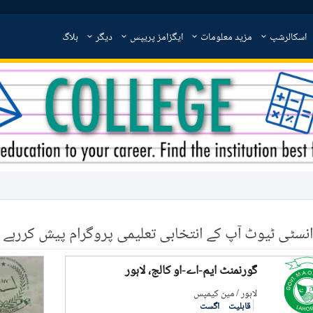
اسکالرشپ
مزید معلومات
ایگزامز پریپس
دیگر
بلاگ
انسٹی ٹیوٹ آپ کے انتخابی تعلیمی پروگرام پیش کررہے ہ
گورنمنٹ ایم-اے-او کالج، لاہور
لاہور / مین کیمپس
قابلیت
اگست