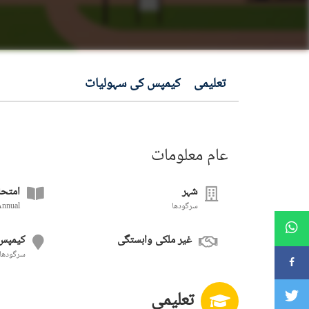
تعلیمی
کیمپس کی سہولیات
عام معلومات
شہر
امتحا
سرگودھا
Annual
غیر ملکی وابستگی
کیمپس
سرگودھا
تعلیمی