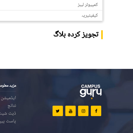
کمپیوٹر لیبز
کیفیٹیریہ
تجویز کردہ بلاگ
مزید معلوم
ایڈمیشن
نتائج
ڈیٹ شیٹ
پاسٹ پیپ