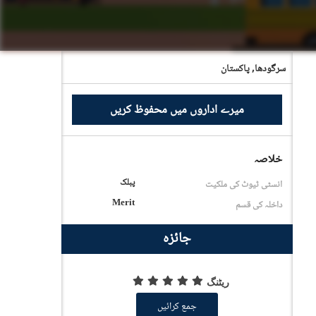
سرگودھا,
پاکستان
میرے اداروں میں محفوظ کریں
خلاصہ
پبلک
انسٹی ٹیوٹ کی ملکیت
Merit
داخلہ کی قسم
جائزہ
ریٹنگ
جمع کرائیں