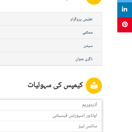
تعلیمی پروگرام
محکمے
سیشن
ڈگری عنوان
کیمپس کی سہولیات
آڈیٹوریم
اوٹڈور اسپورٹس فیسیلٹی
سائنس لیبز