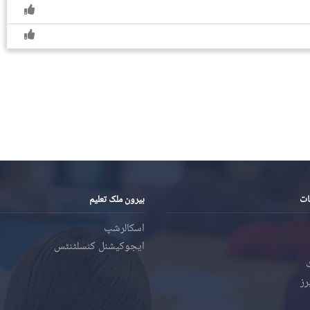
ات
بیرون ملک تعلیم
اسکالرشپ
ایجوکیشنل کنسلٹنٹس
رز