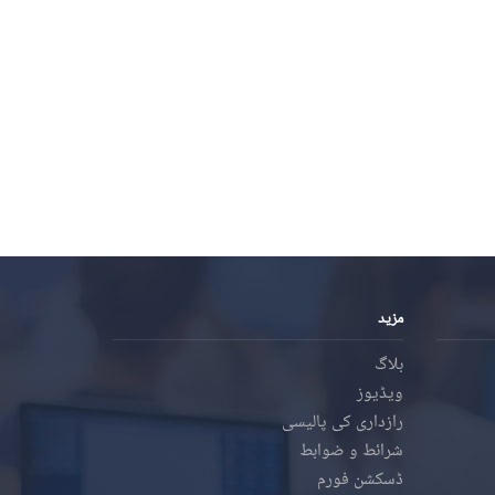
مزید
بلاگ
ویڈیوز
رازداری کی پالیسی
شرائط و ضوابط
ڈسکشن فورم