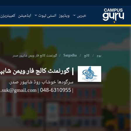
خبریں
ویڈیوز
انسٹی ٹیوٹ
ایڈمیشن
کمپیئریزن
ہوم
کالج
Sargodha
گورنمنٹ کالج فار ویمن شاہپور صدر
گورنمنٹ کالج فار ویمن شاہپ
سرگودھا خوشاب روڈ شاہپور صدر۔
ge.suk@gmail.com
|
| 048-6310955