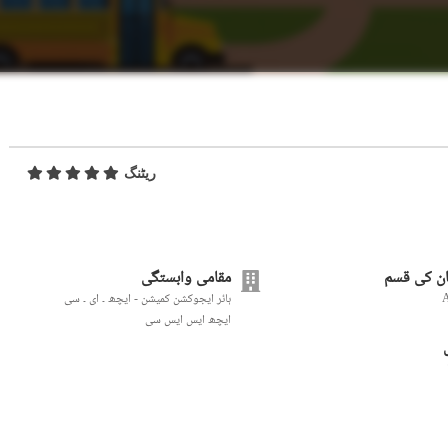
ریٹنگ
ن کی قسم
مقامی وابستگی
ہائر ایجوکشن کمیشن - ایچھ ۔ ای ۔ سی
ایچھ ایس ایس سی