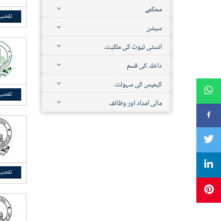
محکمے
تفصیل
سیشن
انسٹی ٹیوٹ کی ملکیت۔
داخلہ کی قسم
کیمپس کی سہولت۔
تفصیل
مالی امداد اور وظائف
تفصیل