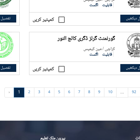
قابلیت
اگست
 دیکھیں
تفصیل 
کمپئیر کریں
گورنمنٹ گرلز ڈگری کالج النور
کراچی / مین کیمپس
قابلیت
اگست
 دیکھیں
تفصیل 
کمپئیر کریں
‹
1
...
2
3
4
5
6
7
8
9
10
92
ات
بیرون ملک تعلیم