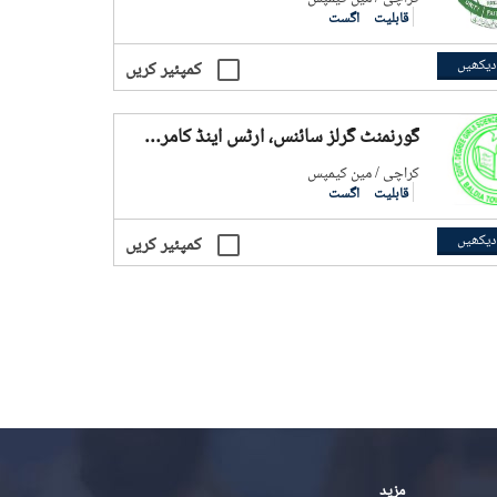
قابلیت
اگست
دیکھیں
کمپئیر کریں
گورنمنٹ گرلز سائنس، آرٹس اینڈ کامرس کالج، اورنگی ٹاون
کراچی / مین کیمپس
قابلیت
اگست
دیکھیں
کمپئیر کریں
مزید