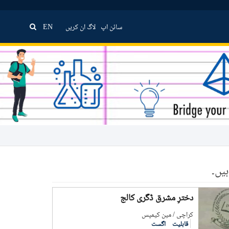
سائن اپ
لاگ ان کریں
EN
یں۔
دخترِ مشرق ڈگری کالج
کراچی / مین کیمپس
قابلیت
اگست