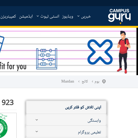
خبریں
ویڈیوز
انسٹی ٹیوٹ
ایڈمیشن
کمپیئریزن
ہوم
کالج
Mardan
923
اپنی تلاش کو فلٹر کریں
وابستگی
تعلیمی پروگرام