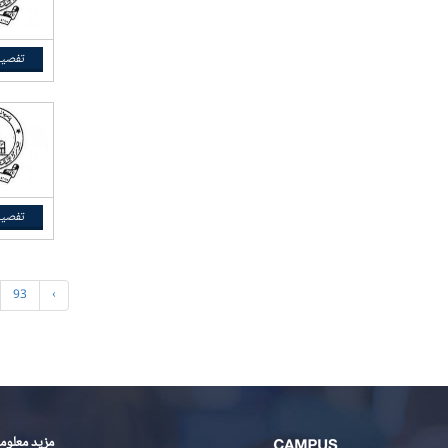
تفصیل
تفصیل
93
›
مزید معلوم