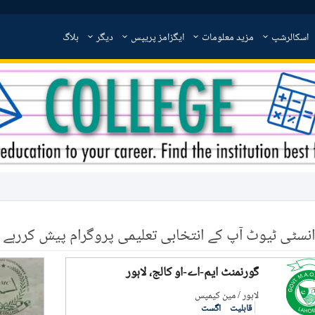
اسکالرشپ
مزید معلومات
ایگزامز پریپس
دیگر
بلاگ
انسٹی ٹیوٹ آپ کے انتخابی تعلیمی پروگرام پیش کررہے ہ
گورنمنٹ ایم-اے-او کالج، لاہور
لاہور / مین کیمپس
قابلیت
اگست