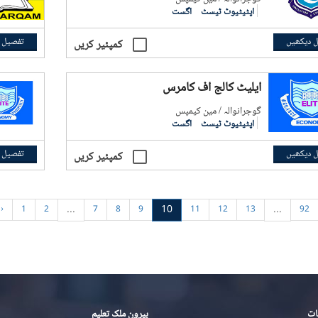
اپٹیٹیوٹ ٹیسٹ
اگست
 دیکھیں
تفصیل 
کمپئیر کریں
ایلیٹ کالج آف کامرس
گوجرانوالہ / مین کیمپس
اپٹیٹیوٹ ٹیسٹ
اگست
 دیکھیں
تفصیل 
کمپئیر کریں
...
10
...
‹
1
2
7
8
9
11
12
13
92
ات
بیرون ملک تعلیم