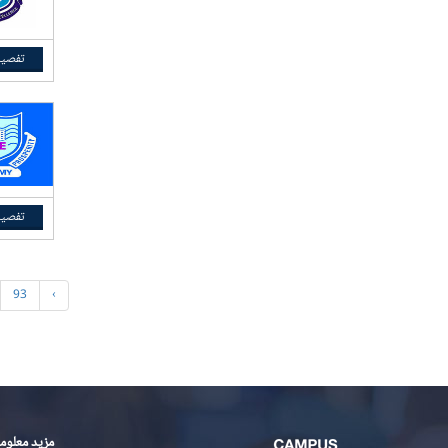
تفصیل
تفصیل
93
›
مزید معلوم