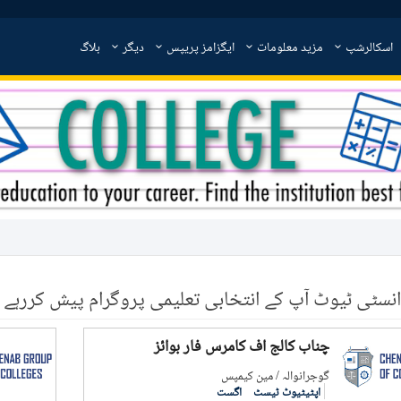
اسکالرشپ
مزید معلومات
ایگزامز پریپس
دیگر
بلاگ
انسٹی ٹیوٹ آپ کے انتخابی تعلیمی پروگرام پیش کررہے ہ
چناب کالج آف کامرس فار بوائز
گوجرانوالہ / مین کیمپس
اپٹیٹیوٹ ٹیسٹ
اگست