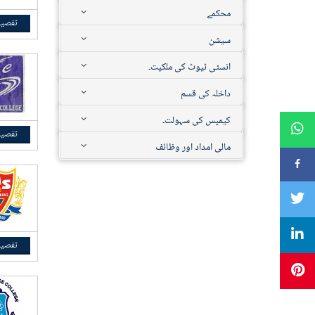
محکمے
تفصیل
سیشن
انسٹی ٹیوٹ کی ملکیت۔
داخلہ کی قسم
کیمپس کی سہولت۔
تفصیل
مالی امداد اور وظائف
تفصیل