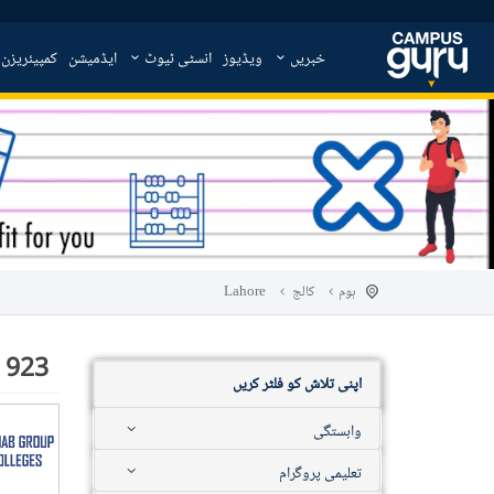
خبریں
ویڈیوز
انسٹی ٹیوٹ
ایڈمیشن
کمپیئریزن
ہوم
کالج
Lahore
923
اپنی تلاش کو فلٹر کریں
وابستگی
تعلیمی پروگرام