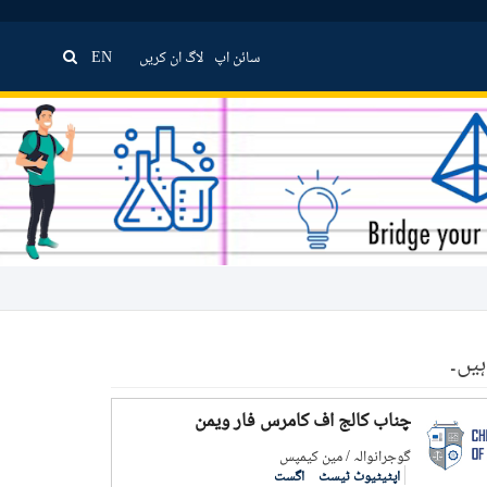
سائن اپ
لاگ ان کریں
EN
یں۔
چناب کالج آف کامرس فار ویمن
گوجرانوالہ / مین کیمپس
اپٹیٹیوٹ ٹیسٹ
اگست