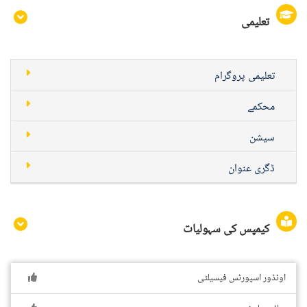
تعلیمی
تعلیمی پروگرام
محکمے
سیشن
ڈگری عنوان
کیمپس کی سہولیات
اوٹڈور اسپورٹس فیسیلٹی