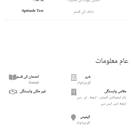
انسٹی ٹیوٹ کی ملکیت
Aptitude Test
داخلہ کی قسم
عام معلومات
شہر
امتحان کی قسم
گوجرانوالہ
Annual
مقامی وابستگی
غیر ملکی وابستگی
ہائر ایجوکشن کمیشن - ایچھ ۔ ای ۔ سی
ایچھ ایس ایس سی
کیمپس
گوجرانوالہ