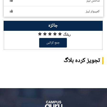
سائنس لیبز
کمپیوٹر لیبز
جائزہ
ریٹنگ
جمع کرائیں
تجویز کردہ بلاگ