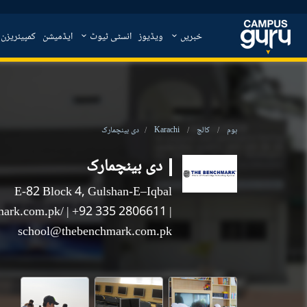
خبریں
ویڈیوز
انسٹی ٹیوٹ
ایڈمیشن
کمپیئریزن
دی بینچمارک
Karachi
کالج
ہوم
دی بینچمارک
E-82 Block 4, Gulshan-E–Iqbal
hmark.com.pk/
| +92 335 2806611
|
school@thebenchmark.com.pk