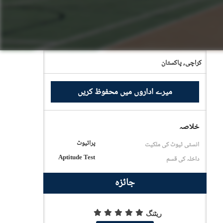
کراچی,
پاکستان
میرے اداروں میں محفوظ کریں
خلاصہ
پرائیوٹ
انسٹی ٹیوٹ کی ملکیت
Aptitude Test
داخلہ کی قسم
جائزہ
ریٹنگ