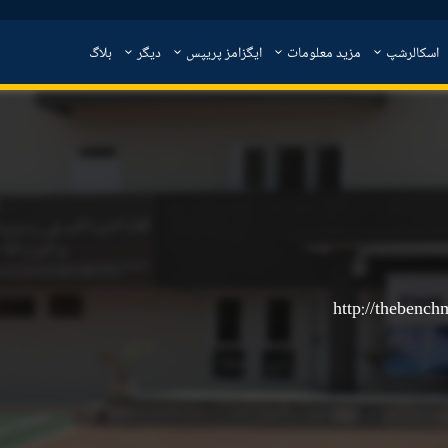
اسکالرشپ
مزید معلومات
ایگزامز پریپس
دیگر
بلاگ
http://thebenc