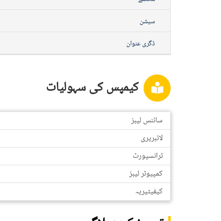
سیشن
ڈگری عنوان
کیمپس کی سہولیات
سائنس لیبز
لائبریری
ٹرانسپورٹ
کمپیوٹر لیبز
کیفیٹیریہ