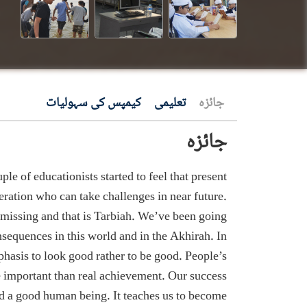
جائزہ
تعلیمی
کیمپس کی سہولیات
جائزہ
e of educationists started to feel that present
eration who can take challenges in near future.
s missing and that is Tarbiah. We’ve been going
nsequences in this world and in the Akhirah. In
hasis to look good rather to be good. People’s
e important than real achievement. Our success
nd a good human being. It teaches us to become