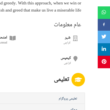
nd greedy. With this approach, when we win or
ish and greed that make us live a miserable life.
عام معلومات
شہر
امتحا
Annual
کراچی
کیمپس
کراچی
تعلیمی
تعلیمی پروگرام
محکمے