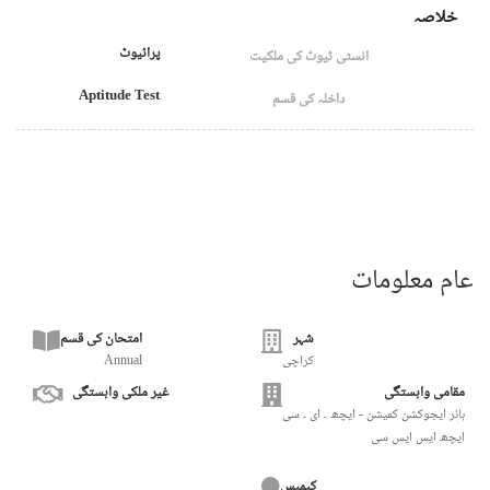
خلاصہ
پرائیوٹ
انسٹی ٹیوٹ کی ملکیت
Aptitude Test
داخلہ کی قسم
عام معلومات
شہر
امتحان کی قسم
کراچی
Annual
مقامی وابستگی
غیر ملکی وابستگی
ہائر ایجوکشن کمیشن - ایچھ ۔ ای ۔ سی
ایچھ ایس ایس سی
کیمپس