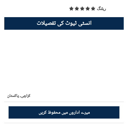
ریٹنگ
انسٹی ٹیوٹ کی تفصیلات
کراچی,
پاکستان
میرے اداروں میں محفوظ کریں