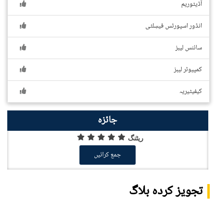
آڈیٹوریم
انڈور اسپورٹس فیسِلٹی
سائنس لیبز
کمپیوٹر لیبز
کیفیٹیریہ
جائزہ
ریٹنگ
جمع کرائیں
تجویز کردہ بلاگ