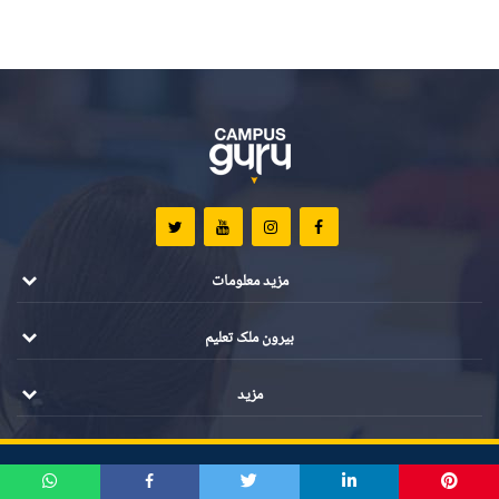
مزید معلومات
بیرون ملک تعلیم
مزید
تمام مواد کے جملہ حقوق محفوظ ہیں ©️ 2021 کیمپس گرو