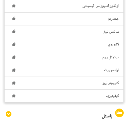
اوٹڈور اسپورٹس فیسیلٹی
جمنازیم
سائنس لیبز
لائبریری
میڈیکل روم
ٹرانسپورٹ
کمپیوٹر لیبز
کیفیٹیریہ
ہاسٹل