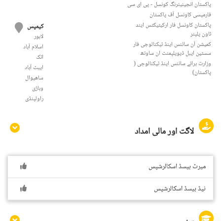
پاکستان انجینیئرنگ کونسل - پی ای سی
فارمیسی کاونسل آف پاکستان
پاکستان کاونسل فار ارکیٹیکٹس ایند
کیمپس
ٹاون پلینر
لاہور
کمیشن آن سائنس اینڈ ٹیکنالوجی فار
اسلام آباد
سسٹین ایبل ڈیویلپمنٹ ان ساوتھ
اٹک
وزارت برائے سائنس اینڈ ٹیکنالوجی (
ایبٹ آباد
پاکستان)
ساھیوال
وہاڑی
راولپنڈی
لاگت اور مالی امداد
میرٹ بیسڈ اسکالرشپس
نیڈ بیسڈ اسکالرشپس