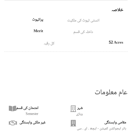
خلاصہ
پرائیوٹ
انسٹی ٹیوٹ کی ملکیت
Merit
داخلہ کی قسم
52 Acres
کل رقبہ
عام معلومات
شہر
امتحان کی قسم
وہاڑی
Semester
مقامی وابستگی
غیر ملکی وابستگی
ہائر ایجوکشن کمیشن - ایچھ ۔ ای ۔ سی