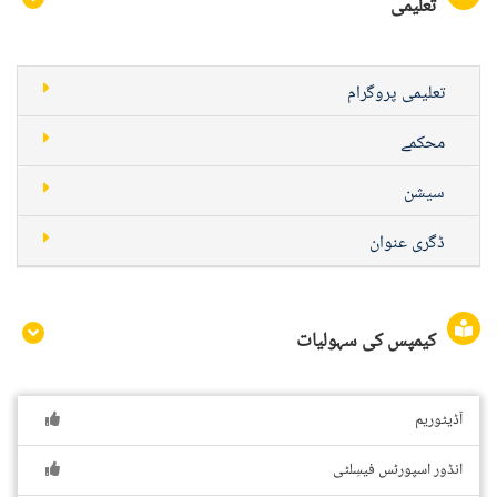
تعلیمی
تعلیمی پروگرام
محکمے
سیشن
ڈگری عنوان
کیمپس کی سہولیات
آڈیٹوریم
انڈور اسپورٹس فیسِلٹی