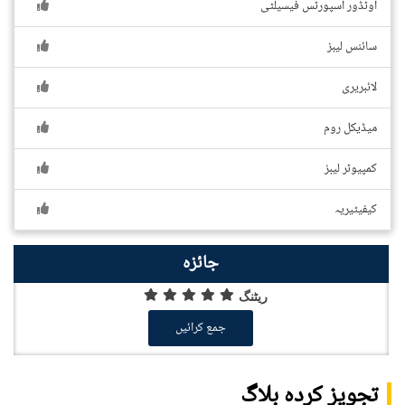
اوٹڈور اسپورٹس فیسیلٹی
سائنس لیبز
لائبریری
میڈیکل روم
کمپیوٹر لیبز
کیفیٹیریہ
جائزہ
ریٹنگ
جمع کرائیں
تجویز کردہ بلاگ