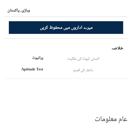
وہاڑی,
پاکستان
میرے اداروں میں محفوظ کریں
خلاصہ
پرائیوٹ
انسٹی ٹیوٹ کی ملکیت
Aptitude Test
داخلہ کی قسم
عام معلومات