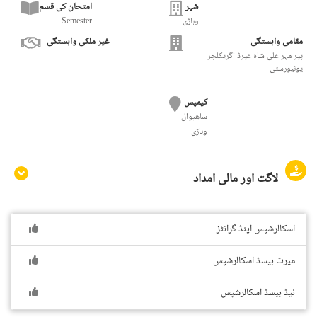
شہر
امتحان کی قسم
وہاڑی
Semester
مقامی وابستگی
غیر ملکی وابستگی
پیر مہر علی شاہ عیرڈ اگریکلچر
یونیورسٹی
کیمپس
ساھیوال
وہاڑی
لاگت اور مالی امداد
اسکالرشپس اینڈ گرانٹز
میرٹ بیسڈ اسکالرشپس
نیڈ بیسڈ اسکالرشپس