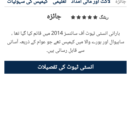
جائزہ
لاگت اور مالی امداد
تعلیمی
کیمپس کی سہولیات
جائزہ
ریٹنگ
بارانی انسٹی ٹیوٹ آف سائنسز 2014 میں قائم کیا گیا تھا ،
ساہیوال اور بورے والا میں کیمپس تھے جو عوام کے ذریعہ آسانی
سے قابل رسائی ہیں۔
انسٹی ٹیوٹ کی تفصیلات