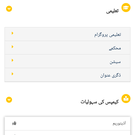
تعلیمی
تعلیمی پروگرام
محکمے
سیشن
ڈگری عنوان
کیمپس کی سہولیات
آڈیٹوریم