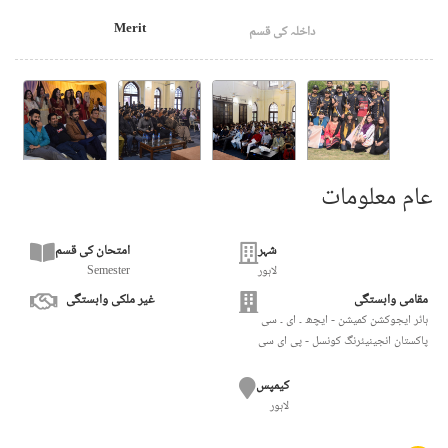
Merit
داخلہ کی قسم
عام معلومات
شہر
امتحان کی قسم
لاہور
Semester
مقامی وابستگی
غیر ملکی وابستگی
ہائر ایجوکشن کمیشن - ایچھ ۔ ای ۔ سی
پاکستان انجینیئرنگ کونسل - پی ای سی
کیمپس
لاہور