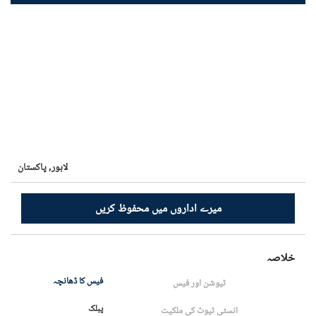
لاہور,
پاکستان
میرے اداروں میں محفوظ کریں
خلاصہ
فیس کا ڈھانچہ
ٹیوشن اور فیس
پبلک
انسٹی ٹیوٹ کی ملکیت