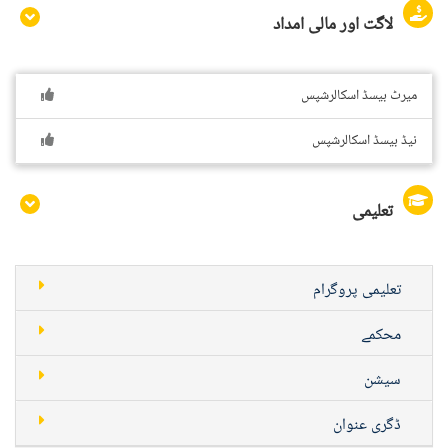
لاگت اور مالی امداد
میرٹ بیسڈ اسکالرشپس
نیڈ بیسڈ اسکالرشپس
تعلیمی
تعلیمی پروگرام
محکمے
سیشن
ڈگری عنوان