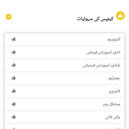
کیمپس کی سہولیات
آڈیٹوریم
انڈور اسپورٹس فیسِلٹی
اوٹڈور اسپورٹس فیسیلٹی
جمنازیم
لائبریری
میڈیکل روم
وائی فائی