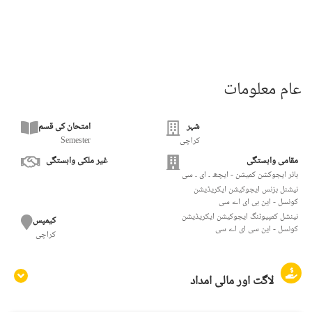
عام معلومات
شہر
امتحان کی قسم
کراچی
Semester
مقامی وابستگی
غیر ملکی وابستگی
ہائر ایجوکشن کمیشن - ایچھ ۔ ای ۔ سی
نیشنل بزنس ایجوکیشن ایکریڈیشن
کونسل - این بی ای اے سی
نینشل کمپیوٹنگ ایجوکیشن ایکریڈیشن
کیمپس
کونسل - این سی ای اے سی
کراچی
لاگت اور مالی امداد