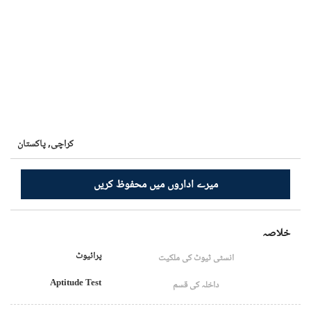
کراچی,
پاکستان
میرے اداروں میں محفوظ کریں
خلاصہ
پرائیوٹ
انسٹی ٹیوٹ کی ملکیت
Aptitude Test
داخلہ کی قسم