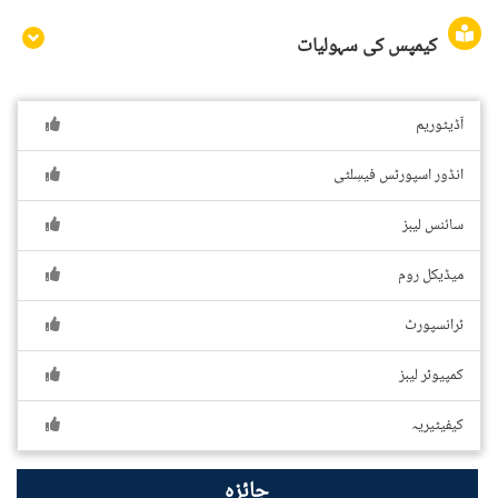
کیمپس کی سہولیات
آڈیٹوریم
انڈور اسپورٹس فیسِلٹی
سائنس لیبز
میڈیکل روم
ٹرانسپورٹ
کمپیوٹر لیبز
کیفیٹیریہ
جائزہ