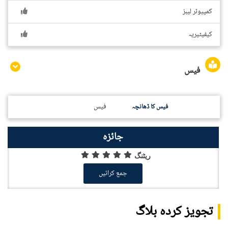
کمپیوٹر لیبز
کیفیٹیریہ
فیس
فیس
فیس کا ڈھانچہ
جائزہ
ریٹنگ
جمع کرائیں
تجویز کردہ بلاگ