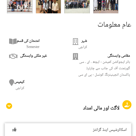
عام معلومات
شہر
امتحان کی قسم
کراچی
Semester
مقامی وابستگی
غیر ملکی وابستگی
ہائر ایجوکشن کمیشن - ایچھ ۔ ای ۔ سی
گورنمنٹ آف کی جانب سے چارٹرڈ
پاکستان انجینیئرنگ کونسل - پی ای سی
کیمپس
کراچی
لاگت اور مالی امداد
اسکالرشپس اینڈ گرانٹز