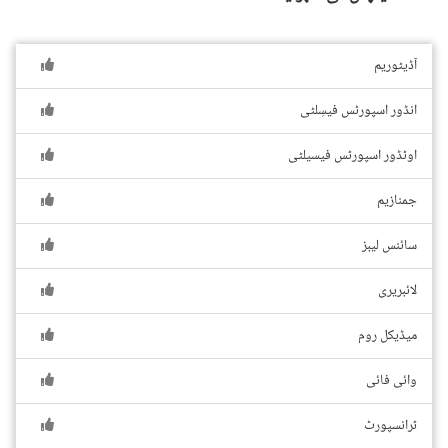
آڈیٹوریم
انڈور اسپورٹس فیسِلٹی
اوٹڈور اسپورٹس فیسیلٹی
جمنازیم
سائنس لیبز
لائبریری
میڈیکل روم
وائی فائی
ٹرانسپورٹ