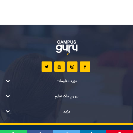
مزید معلومات
بیرون ملک تعلیم
مزید
تمام مواد کے جملہ حقوق محفوظ ہیں ©️ 2021 کیمپس گرو