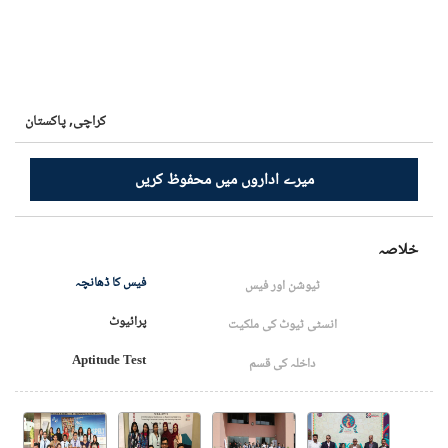
کراچی,
پاکستان
میرے اداروں میں محفوظ کریں
خلاصہ
فیس کا ڈھانچہ
ٹیوشن اور فیس
پرائیوٹ
انسٹی ٹیوٹ کی ملکیت
Aptitude Test
داخلہ کی قسم