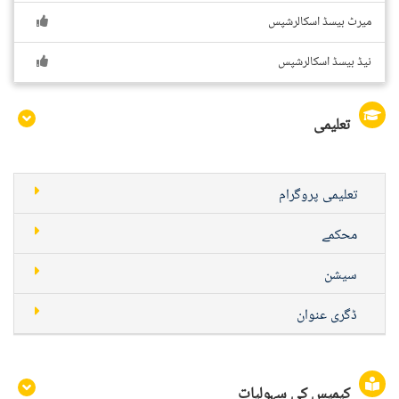
میرٹ بیسڈ اسکالرشپس
نیڈ بیسڈ اسکالرشپس
تعلیمی
تعلیمی پروگرام
محکمے
سیشن
ڈگری عنوان
کیمپس کی سہولیات