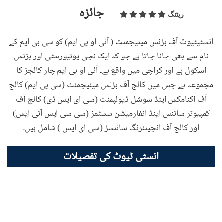
جائزہ
ریٹنگ
انسٹیٹیوٹ آف بزنس مینیجمنٹ ( آئی او بی ایم) کو سی بی ایم کے
نام سے بھی جانا جاتا ہے جو کہ ایک نجی یونیورسٹی اور بزنس
اسکول ہے اور کراچی میں واقع ہے۔ آئی او بی ایم چار کالجز کا
مجموعہ ہے جس میں کالج آف بزنس مینیجمنٹ (سی بی ایم) کالج
آف اکنامکس اینڈ سوشل ڈیولپمنٹ (سی ای ایس ڈی) کالج آف
کمپیوٹر سائنس اینڈ انفارمیشن سسٹمز (سی سی ایس آئی ایس)
اور کالج آف انجینئرنگ سائنسز (سی ای ایس ) شامل ہیں۔
انسٹی ٹیوٹ کی تفصیلات