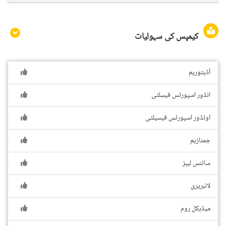
کیمپس کی سہولیات
آڈیٹوریم
انڈور اسپورٹس فیسِلٹی
اوٹڈور اسپورٹس فیسیلٹی
جمنازیم
سائنس لیبز
لائبریری
میڈیکل روم