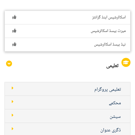
اسکالرشپس اینڈ گرانٹز
میرٹ بیسڈ اسکالرشپس
نیڈ بیسڈ اسکالرشپس
تعلیمی
تعلیمی پروگرام
محکمے
سیشن
ڈگری عنوان