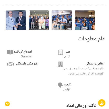
عام معلومات
شہر
امتحان کی قسم
کراچی
Semester
مقامی وابستگی
غیر ملکی وابستگی
ہائر ایجوکشن کمیشن - ایچھ ۔ ای ۔ سی
گورنمنٹ آف کی جانب سے چارٹرڈ
کیمپس
کراچی
لاگت اور مالی امداد