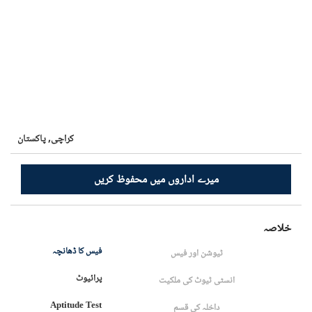
کراچی,
پاکستان
میرے اداروں میں محفوظ کریں
خلاصہ
فیس کا ڈھانچہ
ٹیوشن اور فیس
پرائیوٹ
انسٹی ٹیوٹ کی ملکیت
Aptitude Test
داخلہ کی قسم