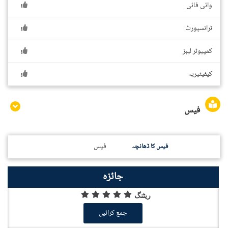
وائی فائی
ٹرانسپورٹ
کمپیوٹر لیبز
کیفیٹیریہ
فیس
فیس
فیس کا ڈھانچہ
جائزہ
ریٹنگ
جمع کرائیں