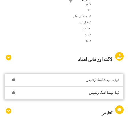
لاہور
اٹک
ڈیرہ غازی خان
فيصل آباد
خشاب
ملتان
وہاڑی
لاگت اور مالی امداد
میرٹ بیسڈ اسکالرشپس
نیڈ بیسڈ اسکالرشپس
تعلیمی