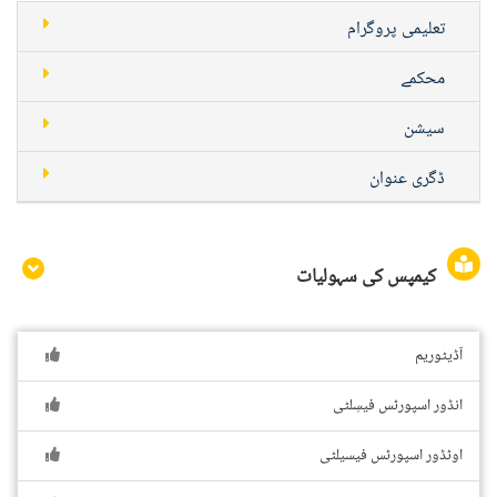
تعلیمی پروگرام
محکمے
سیشن
ڈگری عنوان
کیمپس کی سہولیات
آڈیٹوریم
انڈور اسپورٹس فیسِلٹی
اوٹڈور اسپورٹس فیسیلٹی