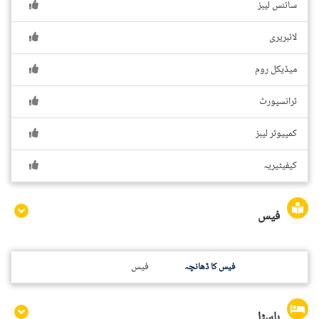
سائنس لیبز
لائبریری
میڈیکل روم
ٹرانسپورٹ
کمپیوٹر لیبز
کیفیٹیریہ
فیس
فیس
فیس کا ڈھانچہ
ہاسٹل