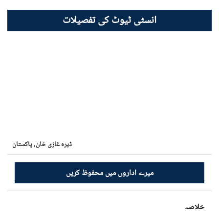
انسٹی ٹیوٹ کی تفصیلات
ڈیرہ غازی خان,
پاکستان
میرے اداروں میں محفوظ کریں
خلاصہ