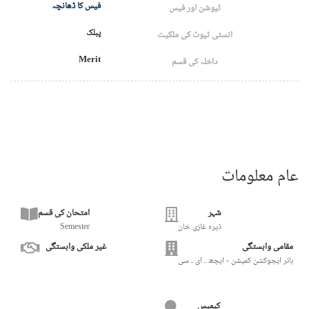
فیس کا ڈھانچہ
ٹیوشن اور فیس
پبلک
انسٹی ٹیوٹ کی ملکیت
Merit
داخلہ کی قسم
عام معلومات
شہر
امتحان کی قسم
ڈیرہ غازی خان
Semester
مقامی وابستگی
غیر ملکی وابستگی
ہائر ایجوکشن کمیشن - ایچھ ۔ ای ۔ سی
کیمپس