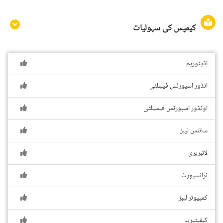
کیمپس کی سہولیات
آڈیٹوریم
انڈور اسپورٹس فیسِلٹی
اوٹڈور اسپورٹس فیسیلٹی
سائنس لیبز
لائبریری
ٹرانسپورٹ
کمپیوٹر لیبز
کیفیٹیریہ