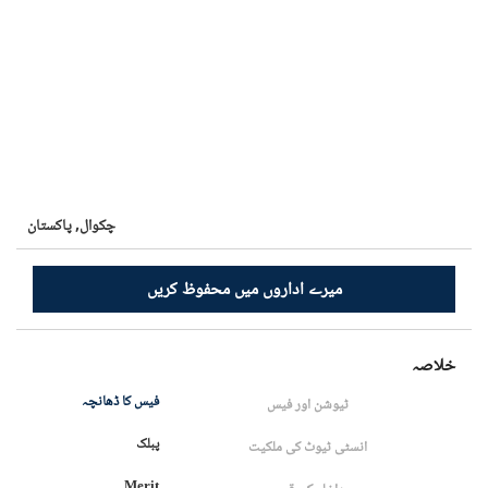
چکوال,
پاکستان
میرے اداروں میں محفوظ کریں
خلاصہ
فیس کا ڈھانچہ
ٹیوشن اور فیس
پبلک
انسٹی ٹیوٹ کی ملکیت
Merit