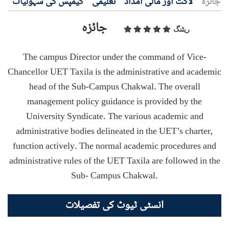
جائزہ
لاگت اور مالی امداد
تعلیمی
کیمپس کی سہولیات
ف
جائزہ
ریٹنگ
The campus Director under the command of Vice-
Chancellor UET Taxila is the administrative and academic
head of the Sub-Campus Chakwal. The overall
management policy guidance is provided by the
University Syndicate. The various academic and
administrative bodies delineated in the UET’s charter,
function actively. The normal academic procedures and
administrative rules of the UET Taxila are followed in the
Sub- Campus Chakwal.
انسٹی ٹیوٹ کی تفصیلات