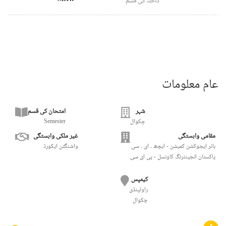
داخلہ کی قسم
عام معلومات
شہر
امتحان کی قسم
چکوال
Semester
مقامی وابستگی
غیر ملکی وابستگی
ہائر ایجوکشن کمیشن - ایچھ ۔ ای ۔ سی
واشنگٹن ایکورڈ
پاکستان انجینئرنگ کاونسل - پی ای سی
کیمپس
راولپنڈی
چکوال