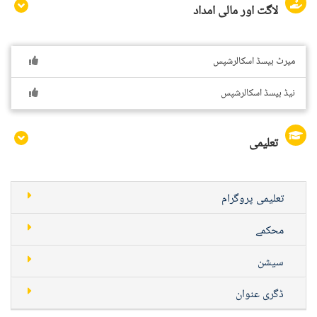
لاگت اور مالی امداد
میرٹ بیسڈ اسکالرشپس
نیڈ بیسڈ اسکالرشپس
تعلیمی
تعلیمی پروگرام
محکمے
سیشن
ڈگری عنوان