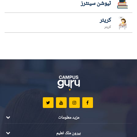
ٹیوشن سینٹرز
کریئر
کریئر
مزید معلومات
بیرون ملک تعلیم