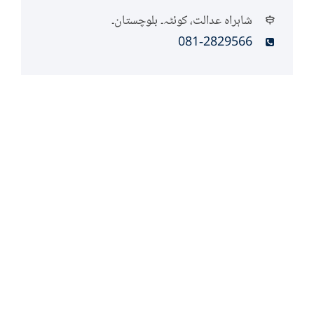
شاہراہ عدالت، کوئٹہ۔ بلوچستان۔
081-2829566