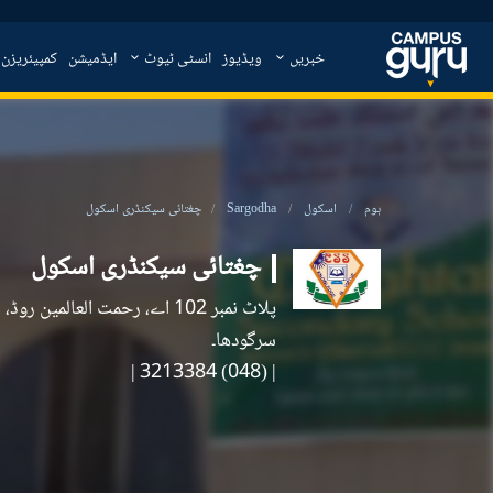
خبریں
ویڈیوز
انسٹی ٹیوٹ
ایڈمیشن
کمپیئریزن
ہوم
اسکول
Sargodha
چغتائی سیکنڈری اسکول
چغتائی سیکنڈری اسکول
پلاٹ نمبر 102 اے، رحمت العالمین
سرگودھا۔
|
| (048) 3213384