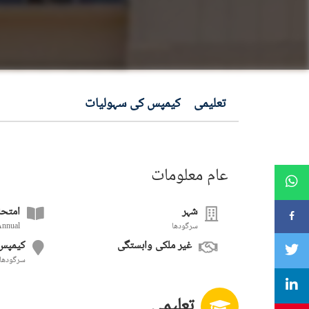
تعلیمی
کیمپس کی سہولیات
عام معلومات
شہر
امتحا
سرگودھا
Annual
غیر ملکی وابستگی
کیمپس
سرگودھا
تعلیمی