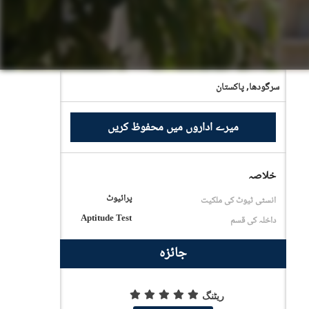
سرگودھا,
پاکستان
میرے اداروں میں محفوظ کریں
خلاصہ
پرائیوٹ
انسٹی ٹیوٹ کی ملکیت
Aptitude Test
داخلہ کی قسم
جائزہ
ریٹنگ