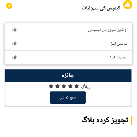
کیمپس کی سہولیات
اوٹڈور اسپورٹس فیسیلٹی
سائنس لیبز
کمپیوٹر لیبز
جائزہ
ریٹنگ
جمع کرائیں
تجویز کردہ بلاگ