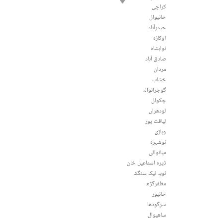
کراچی
خانیوال
حیدرآباد
اوکاڑہ
نوابشاہ
صادق آباد
مردان
خشاب
گوجرانوالہ
چکوال
لودھراں
لیاقت پور
وہاڑی
نوشہرہ
میانوالی
ڈیرہ اسماعیل خان
ٹوبہ ٹیک سنگھ
مظفرگڑھ
خانپور
سرگودھا
ساھیوال