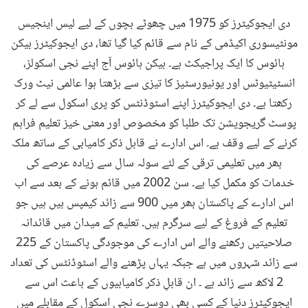
دی ایجوکیٹرز کو 1975 میں چھوٹے بچوں کے لیے لیس اینجیس
مونٹیسوری اکیڈمی کے نام سے قائم کیا گیا تھا، دی ایجوکیٹرز بیکن
ہائوس کا ایک پراجیکٹ ہے۔ بیکن ہائوس آج اپنے نجی اسکولز،
انسٹیٹیوٹس اور یونیورسٹیز کا تیزی سے بڑھتا ہوا عالمی نیٹ ورک
رکھتا ہے۔ دی ایجوکیٹرز اپنے اسٹوڈنٹس کو پری اسکول سے لے کر
پوسٹ گریجویشن تک طلبا کو مخصوص اور معنی خیز تعلیم فراہم
کرنے کے لیے وقف ہے۔ اس ادارے نے قابل ذکر کامیابی کے ساتھ ملک
بھر میں تعلیمی ترقی کے لئے سولہ سال سے زیادہ عرصے کی
خدمات کو مکمل کیا ہے۔ سن 2002 میں قائم ہونے کے بعد سے اب
اس ادارے کے پاکستان بھر میں 900 سے زائد کیمپس ہیں ہیں جو
تعلیم کے فروغ کے لیے سرگرم ہیں۔ تعلیم کے میدان میں قائدانہ
صلاحیتیں رکھنے والے اس ادارے کی موجودگی پاکستان کے 225
سے زائد شہروں میں ہے جبکہ یہاں پڑھنے والے اسٹوڈنٹس کی تعداد
2 لاکھ سے زائد ہے ۔ ان قابلِ ذکر کامیابیوں کے باعث اس سے
ایجوکیٹرز دنیا کے کسی بھی دوسرے نجی اسکول کے مقابلے میں