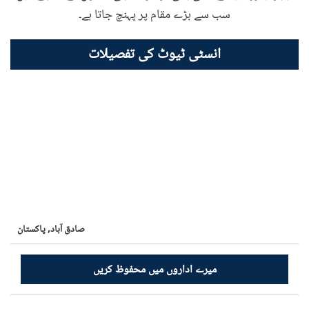
سب سے بڑے مقام پر پہنچ جاتا ہے۔
انسٹی ٹیوٹ کی تفصیلات
صادق آباد,
پاکستان
میرے اداروں میں محفوظ کریں