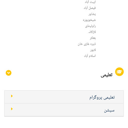
ایبٹ آباد
فيصل آباد
پشاور
شیخوپورہ
راولپنڈی
لاڑکانہ
بھکر
ڈیرہ غازی خان
لاہور
اسلام آباد
تعلیمی
تعلیمی پروگرام
سیشن