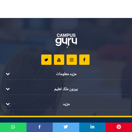
مزید معلومات
بیرون ملک تعلیم
مزید
تمام مواد کے جملہ حقوق محفوظ ہیں ©️ 2021 کیمپس گرو