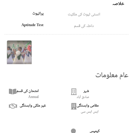
خلاصہ
پرائیوٹ
انسٹی ٹیوٹ کی ملکیت
Aptitude Test
داخلہ کی قسم
عام معلومات
شہر
امتحان کی قسم
صادق آباد
Annual
مقامی وابستگی
غیر ملکی وابستگی
ایس ایس سی
کیمپس