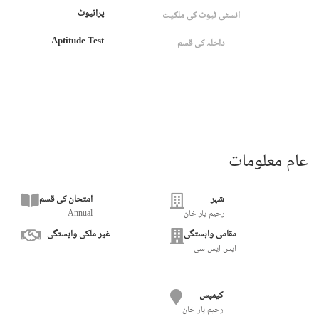
پرائیوٹ
انسٹی ٹیوٹ کی ملکیت
Aptitude Test
داخلہ کی قسم
عام معلومات
شہر
امتحان کی قسم
رحیم یار خان
Annual
مقامی وابستگی
غیر ملکی وابستگی
ایس ایس سی
کیمپس
رحیم یار خان