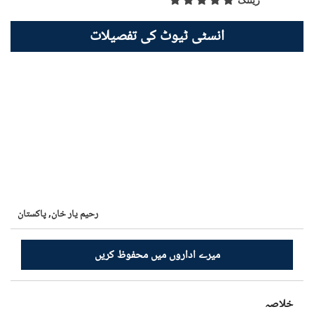
ریٹنگ
انسٹی ٹیوٹ کی تفصیلات
رحیم یار خان,
پاکستان
میرے اداروں میں محفوظ کریں
خلاصہ