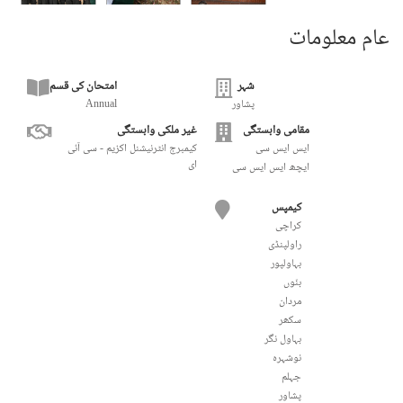
عام معلومات
شہر
امتحان کی قسم
پشاور
Annual
مقامی وابستگی
غیر ملکی وابستگی
ایس ایس سی
کیمبرج انٹرنیشنل اکزیم - سی آئی
ای
ایچھ ایس ایس سی
کیمپس
کراچی
راولپنڈی
بہاولپور
بنّوں
مردان
سکھر
بہاول نگر
نوشہرہ
جہلم
پشاور