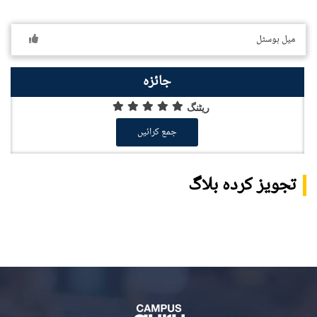
میل ہوسٹل
جائزہ
ریٹنگ
جمع کرائیں
تجویز کردہ بلاگ