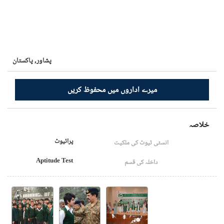
پشاور,
پاکستان
میرے اداروں میں محفوظ کریں
خلاصہ
پرائیوٹ
انسٹی ٹیوٹ کی ملکیت
Aptitude Test
داخلہ کی قسم