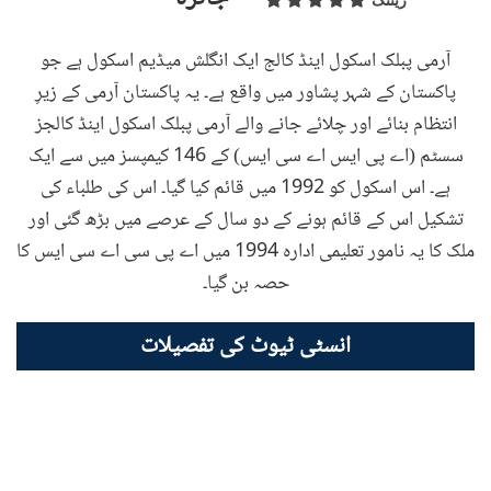
ریٹنگ
آرمی پبلک اسکول اینڈ کالج ایک انگلش میڈیم اسکول ہے جو
پاکستان کے شہر پشاور میں واقع ہے۔ یہ پاکستان آرمی کے زیرِ
انتظام بنائے اور چلائے جانے والے آرمی پبلک اسکول اینڈ کالجز
سسٹم (اے پی ایس اے سی ایس) کے 146 کیمپسز میں سے ایک
ہے۔ اس اسکول کو 1992 میں قائم کیا گیا۔ اس کی طلباء کی
تشکیل اس کے قائم ہونے کے دو سال کے عرصے میں بڑھ گئی اور
ملک کا یہ نامور تعلیمی ادارہ 1994 میں اے پی سی اے سی ایس کا
حصہ بن گیا۔
انسٹی ٹیوٹ کی تفصیلات