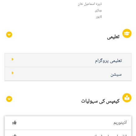
ڈیرہ اسماعیل خان
وہاڑی
لاہور
تعلیمی
تعلیمی پروگرام
سیشن
کیمپس کی سہولیات
آڈیٹوریم