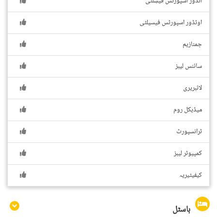
انڈور اسپورٹس فیسِلٹی
اوٹڈور اسپورٹس فیسیلٹی
جمنازیم
سائنس لیبز
لائبریری
میڈیکل روم
ٹرانسپورٹ
کمپیوٹر لیبز
کیفیٹیریہ
ہاسٹل